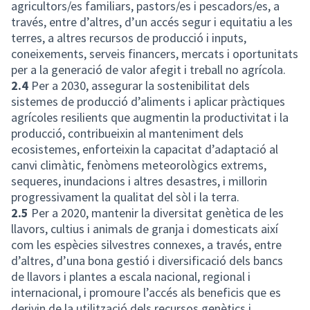
agricultors/es familiars, pastors/es i pescadors/es, a
través, entre d’altres, d’un accés segur i equitatiu a les
terres, a altres recursos de producció i inputs,
coneixements, serveis financers, mercats i oportunitats
per a la generació de valor afegit i treball no agrícola.
2.4
Per a 2030, assegurar la sostenibilitat dels
sistemes de producció d’aliments i aplicar pràctiques
agrícoles resilients que augmentin la productivitat i la
producció, contribueixin al manteniment dels
ecosistemes, enfor­teixin la capacitat d’adaptació al
canvi climàtic, fenòmens meteorològics extrems,
sequeres, inundacions i altres desastres, i millorin
progressivament la qualitat del sòl i la terra.
2.5
Per a 2020, mantenir la diversitat genètica de les
llavors, cultius i animals de granja i domesticats així
com les espècies silvestres connexes, a través, entre
d’altres, d’una bona gestió i diversificació dels bancs
de llavors i plantes a escala nacional, regional i
internacional, i promoure l’accés als beneficis que es
derivin de la utilització dels recursos genètics i