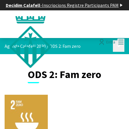
Decidim Calafell
-
Inscripcions Registre Participants PAM
Menú
Entra
Menú p
Agenda Calafell 2030
/
ODS 2: Fam zero
ODS 2: Fam zero