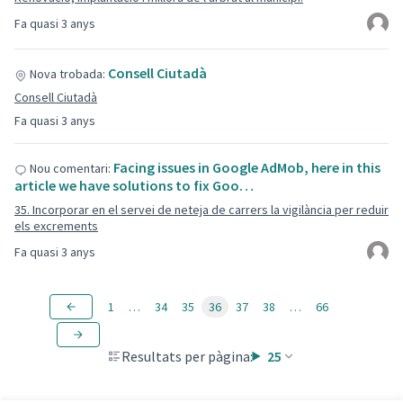
Fa quasi 3 anys
Consell Ciutadà
Nova trobada:
Consell Ciutadà
Fa quasi 3 anys
Facing issues in Google AdMob, here in this
Nou comentari:
article we have solutions to fix Goo…
35. Incorporar en el servei de neteja de carrers la vigilància per reduir
els excrements
Fa quasi 3 anys
1
…
34
35
36
37
38
…
66
Resultats per pàgina:
25