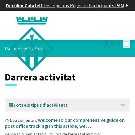
Decidim Calafell
-
Inscripcions Registre Participants PAM
Menú
Entra
Darreres activitats
Darrera activitat
Tots els tipus d'activitats
Welcome to our comprehensive guide on
Nou comentari:
post office tracking! In this article, we …
Renovació, implantació i millora de l’arbrat al municipi.