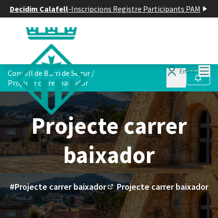
Decidim Calafell
-
Inscripcions Registre Participants PAM
Menú
Entra
Consell de Barri de Segur
/
Menú principa
Seguir
Projecte carrer baixador
Projecte carrer
baixador
#Projecte carrer baixador
Projecte carrer baixador
(Enllaç extern)