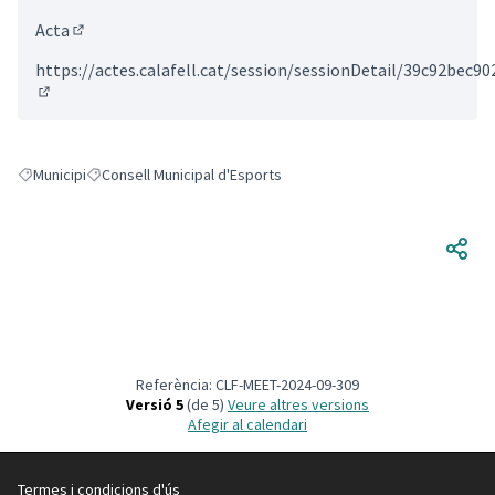
Acta
(Enllaç extern)
https://actes.calafell.cat/session/sessionDetail/39c92bec
(Enllaç extern)
Municipi
Consell Municipal d'Esports
Resultats en filtrar per: Municipi
Resultats en filtrar per: Consell Municipal d'Esports
Referència: CLF-MEET-2024-09-309
Versió 5
(de 5)
veure altres versions
Afegir al calendari
Termes i condicions d'ús