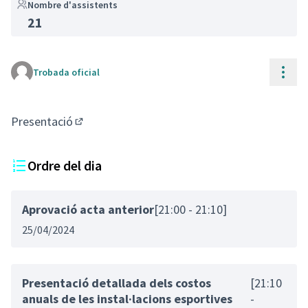
Nombre d'assistents
21
(Enllaç extern)
Cont
Trobada oficial
Presentació
(Enllaç extern)
Ordre del dia
Aprovació acta anterior
[21:00 - 21:10]
25/04/2024
Presentació detallada dels costos
[21:10
anuals de les instal·lacions esportives
-