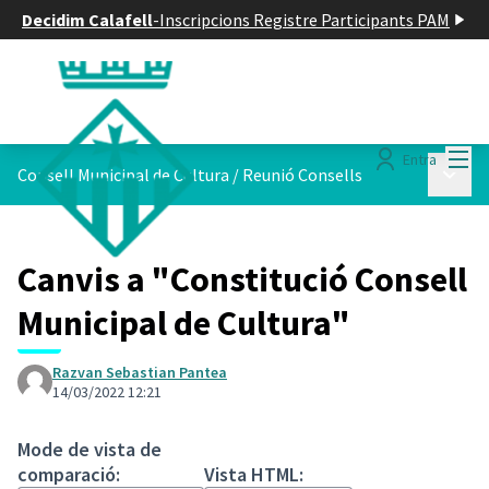
Decidim Calafell
-
Inscripcions Registre Participants PAM
Menú
Entra
Menú p
Consell Municipal de Cultura
/
Reunió Consells
Canvis a "Constitució Consell
Municipal de Cultura"
Razvan Sebastian Pantea
14/03/2022 12:21
Mode de vista de
comparació:
Vista HTML: