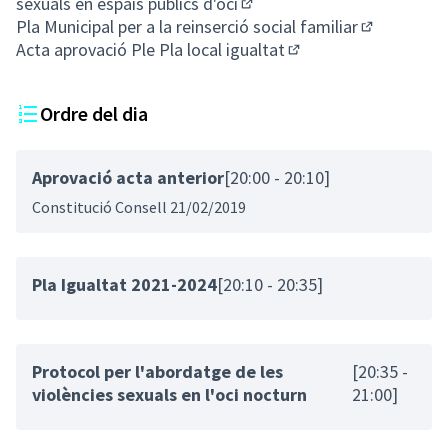
sexuals en espais públics d'oci
(Enllaç extern)
Pla Municipal per a la reinserció social familiar
(Enllaç exte
Acta aprovació Ple Pla local igualtat
(Enllaç extern)
Ordre del dia
Aprovació acta anterior
[20:00 - 20:10]
Constitució Consell 21/02/2019
Pla Igualtat 2021-2024
[20:10 - 20:35]
Protocol per l'abordatge de les
[20:35 -
violències sexuals en l'oci nocturn
21:00]