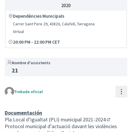
2020
Dependències Municipals
Carrer Sant Pere 29, 43820, Calafell, Tarragona
Virtual
20:00 PM
-
22:00 PM CET
Nombre d'assistents
21
Cont
Trobada oficial
Documentación
Pla Local d'Igualtat (PLI) municipal 2021-2024
(Enllaç exte
Protocol municipal d'actuació davant les violències