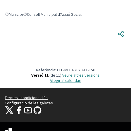
Municipi
Consell Municipal d'Acció Social
Resultats en filtrar per: Municipi
Resultats en filtrar per: Consell Municipal d'Acció Social
Referència: CLF-MEET-2020-11-156
Versió 11
(de 11)
veure altres versions
Afegir al calendari
Termes i condicions d'ús
Configuració de les galetes
Decidim Calafell a X
Decidim Calafell a Facebook
Decidim Calafell a YouTube
Decidim Calafell a GitHub
(Enllaç extern)
(Enllaç extern)
(Enllaç extern)
(Enllaç extern)