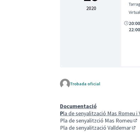
Tarra
2020
Virtua
20:0
22:0
Trobada oficial
Documentació
P
la de senyalització Mas Romeu i
Pla de senyalitzció Mas Romeu
(En
Pla de senyalització Valldemar
(En