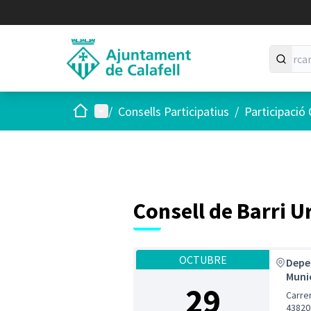
Inici
Menú principal
/
Consells Participatius
/
Participació
Consell de Barri 
OCTUBRE
Depe
Muni
29
Carre
43820,