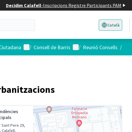
Decidim Calafell
-
Inscripcions Registre Participants PAM
Català
Triar la llengua
E
Menú d'usuari
Menú d'usuari
 Ciutadana
/
Consell de Barris
/
Reunió Consells
/
Urbanitzacions
ndències
cipals
r Sant Pere 29,
 Calafell,