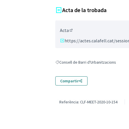
Acta de la trobada
Acta
(Enllaç extern)
https://actes.calafell.cat/sess
Consell de Barri d'Urbanitzacions
Resultats en filtrar per: Consell de Barri d
Compartir
Referència: CLF-MEET-2020-10-154