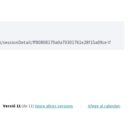
ion/sessionDetail/ff80808170a0a70301761e28f15a09ce
(Enllaç exter
'Urbanitzacions
Versió 11
(de 11)
veure altres versions
Afegir al calendari