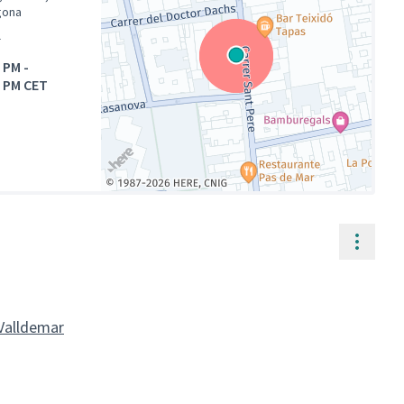
gona
l
0 PM
-
0 PM CET
(Enllaç extern)
Contr
 Valldemar
llaç extern)
llaç extern)