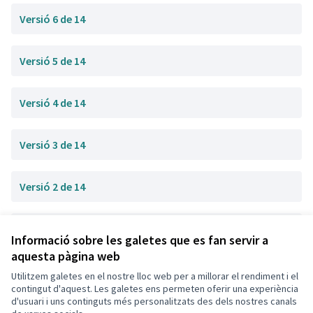
Versió 6 de 14
Versió 5 de 14
Versió 4 de 14
Versió 3 de 14
Versió 2 de 14
Versió 1 de 14
Informació sobre les galetes que es fan servir a
aquesta pàgina web
Utilitzem galetes en el nostre lloc web per a millorar el rendiment i el
Termes i condicions d'ús
contingut d'aquest. Les galetes ens permeten oferir una experiència
Configuració de les galetes
d'usuari i uns continguts més personalitzats des dels nostres canals
Decidim Calafell a X
Decidim Calafell a Facebook
Decidim Calafell a YouTube
Decidim Calafell a GitHub