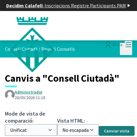
Decidim Calafell
-
Inscripcions Registre Participants PAM
Menú
Entra
Menú p
Consell Ciutadà
/
Reunió Consells
Canvis a "Consell Ciutadà"
Administrador
20/03/2026 11:18
Mode de vista de
comparació:
Vista HTML:
Canviar vista