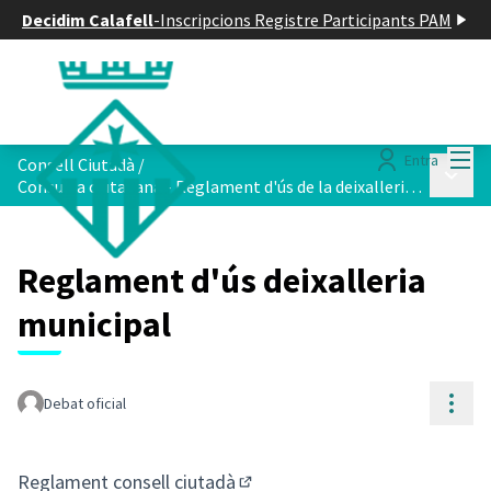
Decidim Calafell
-
Inscripcions Registre Participants PAM
Menú
Entra
Consell Ciutadà
/
Menú p
Consulta ciutadana - Reglament d'ús de la deixalleria municipal
Reglament d'ús deixalleria
municipal
Cont
Debat oficial
Reglament consell ciutadà