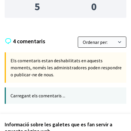
5
0
4 comentaris
Els comentaris estan deshabilitats en aquests
moments, només les administradores poden respondre
o publicar-ne de nous.
Carregant els comentaris ...
Referència: CLF-DEBA-2026-02-59
Versió 6
(de 6)
veure altres versions
Informació sobre les galetes que es fan servir a