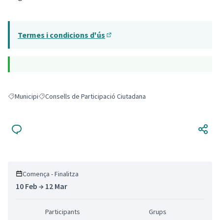
(Obrir en una pestanya nova)
Termes i condicions d'ús
(Obrir en una pestanya nova)
Municipi
Consells de Participació Ciutadana
Resultats en filtrar per: Municipi
Resultats en filtrar per: Consells de Participació Ciutadana
Comença - Finalitza
10 Feb → 12 Mar
Participants
Grups