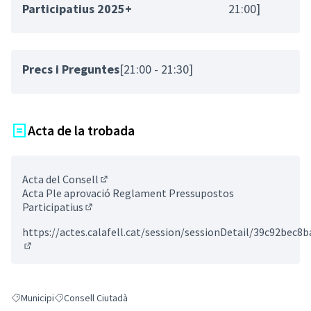
Participatius 2025+
21:00]
Precs i Preguntes
[21:00 - 21:30]
Acta de la trobada
Acta del Consell
(Enllaç extern)
Acta Ple aprovació Reglament Pressupostos
Participatius
(Enllaç extern)
https://actes.calafell.cat/session/sessionDetail/39c92bec
(Enllaç extern)
Municipi
Consell Ciutadà
Resultats en filtrar per: Municipi
Resultats en filtrar per: Consell Ciutadà