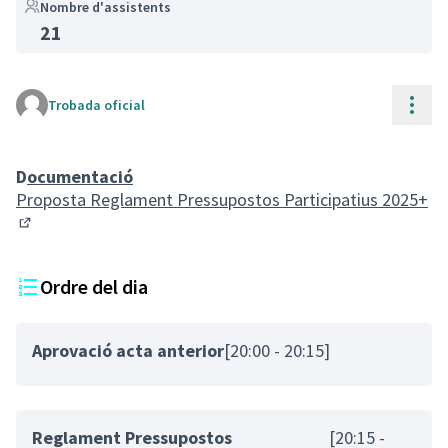
Nombre d'assistents
21
(Enllaç extern)
Cont
Trobada oficial
D
ocumentació
Proposta Reglament Pressupostos Participatius 2025+
(Enllaç extern)
Ordre del dia
Aprovació acta anterior
[20:00 - 20:15]
Reglament Pressupostos
[20:15 -