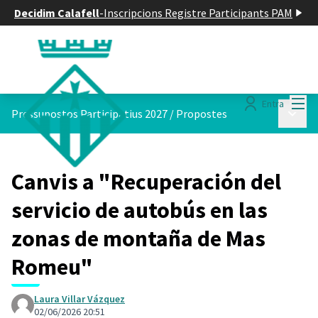
Decidim Calafell
-
Inscripcions Registre Participants PAM
Menú
Entra
Menú p
Pressupostos Participatius 2027
/
Propostes
Canvis a "Recuperación del
servicio de autobús en las
zonas de montaña de Mas
Romeu"
Laura Villar Vázquez
02/06/2026 20:51