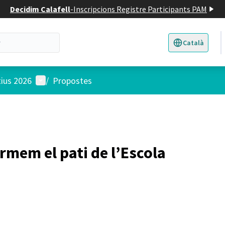
Decidim Calafell
-
Inscripcions Registre Participants PAM
Català
Triar la llengua
E
Menú d'usuari
tius 2026
/
Propostes
rmem el pati de l’Escola