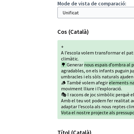
Mode de vista de comparació:
Cos (Català)
+
A l’escola volem transformar el pati
climàtic.
🌳
Generar
nous espais d’ombra al p
agradables, on els infants puguin jug
umbracles i els sòls naturals ajuden 
🪵 També volem afegir
elements n
moviment lliure i l’exploració.
🎭 I racons de joc simbòlic perquè e
Amb el teu vot podem fer realitat aq
adaptar l’escola als nous reptes cli
Vota el nostre projecte als pressupo
Títol (Català)