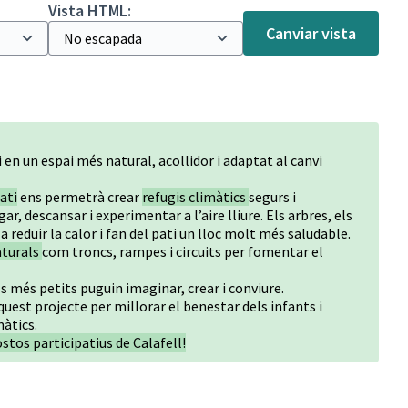
Vista HTML:
Canviar vista
 en un espai més natural, acollidor i adaptat al canvi
ati
ens permetrà crear
refugis climàtics
segurs i
ar, descansar i experimentar a l’aire lliure. Els arbres, els
a reduir la calor i fan del pati un lloc molt més saludable.
aturals
com troncs, rampes i circuits per fomentar el
ls més petits puguin imaginar, crear i conviure.
uest projecte per millorar el benestar dels infants i
màtics.
stos participatius de Calafell!