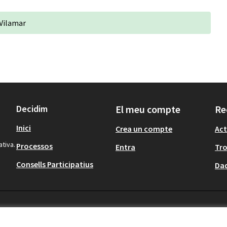
 Vilamar
Decidim
El meu compte
Re
Inici
Crea un compte
Act
ativa.
Processos
Entra
Tr
Consells Participatius
Dad