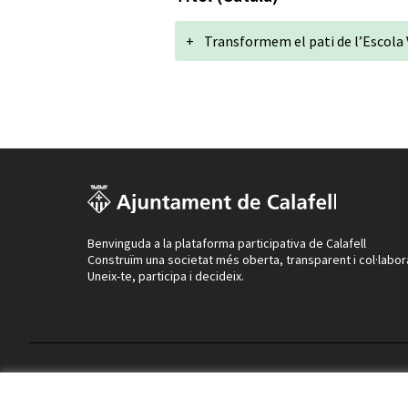
+
Transformem el pati de l’Escola
Benvinguda a la plataforma participativa de Calafell
Construïm una societat més oberta, transparent i col·labor
Uneix-te, participa i decideix.
Termes i condicions d'ús
Configuració de les galetes