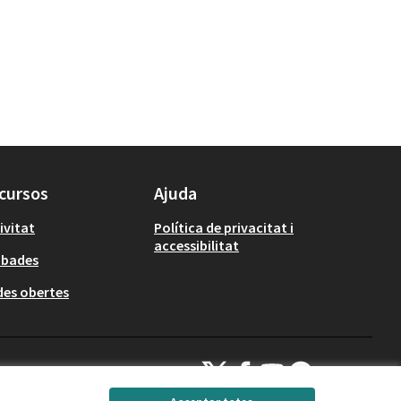
cursos
Ajuda
ivitat
Política de privacitat i
accessibilitat
obades
es obertes
Decidim Calafell a X
Decidim Calafell a Facebook
Decidim Calafell a YouTube
Decidim Calafell a Gi
(Enllaç extern)
(Enllaç extern)
(Enllaç extern)
(Enllaç extern)