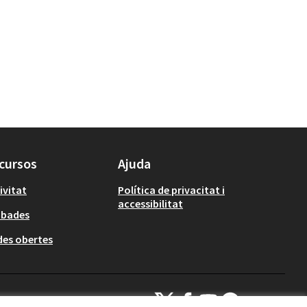
cursos
Ajuda
ivitat
Política de privacitat i
accessibilitat
obades
es obertes
Decidim Calafell a X
Decidim Calafell a Facebook
Decidim Calafell a YouTube
Decidim Calafell a Gi