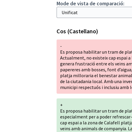
Mode de vista de comparació:
Cos (Castellano)
-
Es proposa habilitar un tram de platj
Actualment, no existeix cap espai a 
genera frustració entre els veïns a
papereres amb bosses, font d’aigua, 
platja milloraria el benestar animal,
de la ciutadania local. Amb una inv
municipi respectuós i inclusiu amb 
+
Es proposa habilitar un tram de platj
especialment per a poder refrescar-
cap espai a la zona de Calafell plat
veïns amb animals de companyia. La