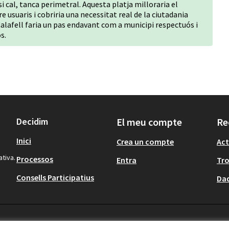
 si cal, tanca perimetral. Aquesta platja milloraria el
 usuaris i cobriria una necessitat real de la ciutadania
alafell faria un pas endavant com a municipi respectuós i
s.
Decidim
El meu compte
Re
Inici
Crea un compte
Act
ativa.
Processos
Entra
Tr
Consells Participatius
Dad