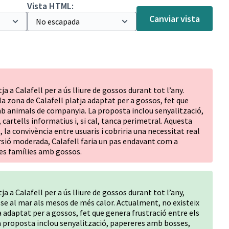
Vista HTML:
Canviar vista
a a Calafell per a ús lliure de gossos durant tot l’any.
la zona de Calafell platja adaptat per a gossos, fet que
mb animals de companyia. La proposta inclou senyalització,
cartells informatius i, si cal, tanca perimetral. Aquesta
 la convivència entre usuaris i cobriria una necessitat real
ersió moderada, Calafell faria un pas endavant com a
les famílies amb gossos.
a a Calafell per a ús lliure de gossos durant tot l’any,
se al mar als mesos de més calor. Actualment, no existeix
ja adaptat per a gossos, fet que genera frustració entre els
 proposta inclou senyalització, papereres amb bosses,