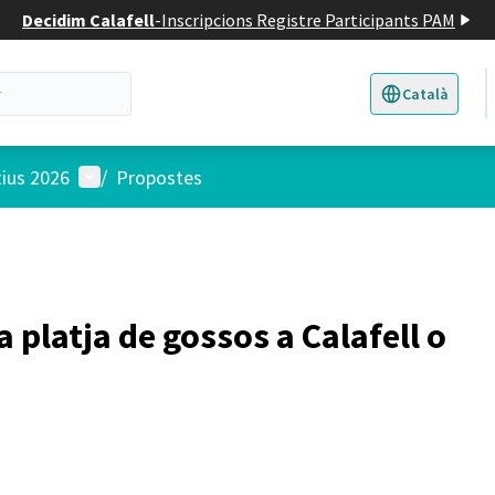
Decidim Calafell
-
Inscripcions Registre Participants PAM
Català
Triar la llengua
E
Menú d'usuari
tius 2026
/
Propostes
 platja de gossos a Calafell o