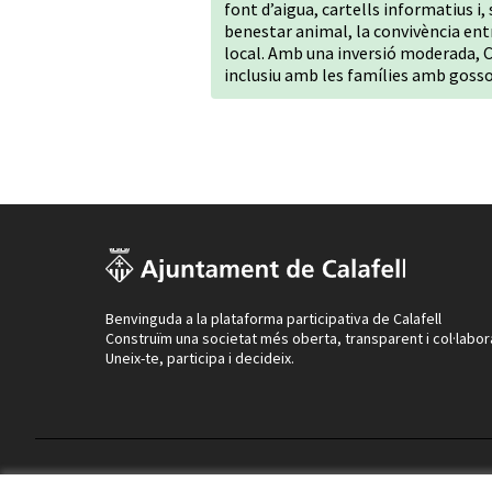
font d’aigua, cartells informatius i,
benestar animal, la convivència entre
local. Amb una inversió moderada, C
inclusiu amb les famílies amb gosso
Benvinguda a la plataforma participativa de Calafell
Construïm una societat més oberta, transparent i col·labor
Uneix-te, participa i decideix.
Termes i condicions d'ús
Configuració de les galetes