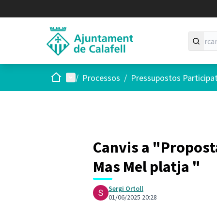
Inici
Menú principal
/
Processos
/
Pressupostos Participa
Canvis a "Proposta
Mas Mel platja "
Sergi Ortoll
01/06/2025 20:28