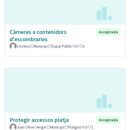
Càmeres a contenidors
Acceptada
d'escombraries
Cristina
Municipi
Espai Públic
5
3
Protegir accessos platja
Acceptada
Juan Olive Verge
Municipi
Platges
3
1