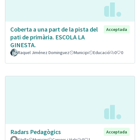
Coberta a una part de la pista del
Acceptada
pati de primària. ESCOLA LA
GINESTA.
Raquel Jiménez Dominguez
Municipi
Educació
0
0
Radars Pedagògics
Acceptada
Stella
Municipi
Carrers i Vials
0
1