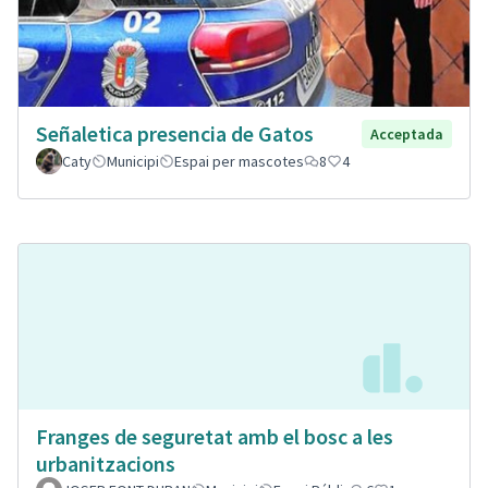
Señaletica presencia de Gatos
Acceptada
Caty
Municipi
Espai per mascotes
8
4
Franges de seguretat amb el bosc a les
urbanitzacions