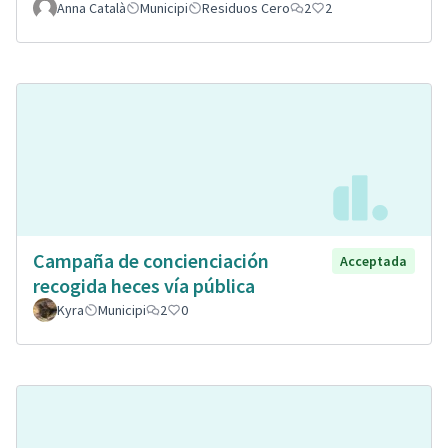
Anna Català
Municipi
Residuos Cero
2
2
Campaña de concienciación
Acceptada
recogida heces vía pública
Kyra
Municipi
2
0