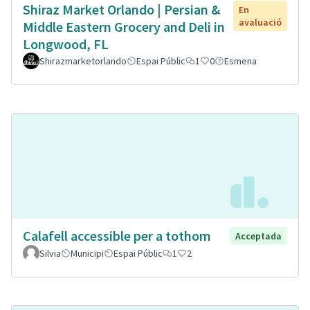
Shiraz Market Orlando | Persian &
En
avaluació
Middle Eastern Grocery and Deli in
Longwood, FL
Shirazmarketorlando
Espai Públic
1
0
Esmena
Calafell accessible per a tothom
Acceptada
Silvia
Municipi
Espai Públic
1
2