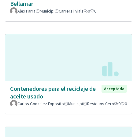
Bellamar
Alex Parra
Municipi
Carrers i Vials
0
0
Contenedores para el reciclaje de
Acceptada
aceite usado
Carlos Gonzalez Exposito
Municipi
Residuos Cero
0
0