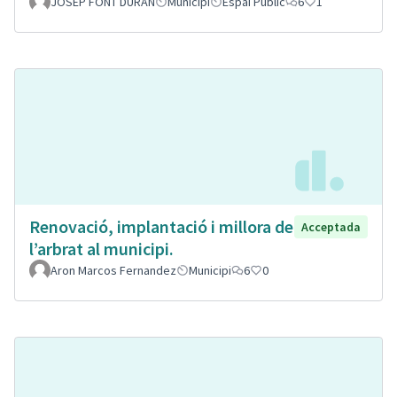
JOSEP FONT DURAN
Municipi
Espai Públic
6
1
Renovació, implantació i millora de
Acceptada
l’arbrat al municipi.
Aron Marcos Fernandez
Municipi
6
0