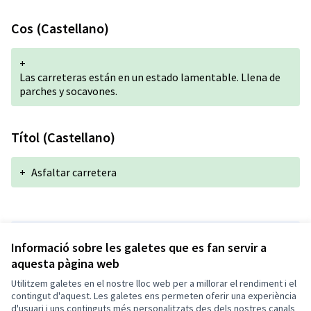
Cos (Castellano)
+
Las carreteras están en un estado lamentable. Llena de
parches y socavones.
Títol (Castellano)
+
Asfaltar carretera
Versió 1 de 1
Informació sobre les galetes que es fan servir a
aquesta pàgina web
Utilitzem galetes en el nostre lloc web per a millorar el rendiment i el
Termes i condicions d'ús
contingut d'aquest. Les galetes ens permeten oferir una experiència
Configuració de les galetes
d'usuari i uns continguts més personalitzats des dels nostres canals
Decidim Calafell a X
Decidim Calafell a Facebook
Decidim Calafell a YouTube
Decidim Calafell a GitHub