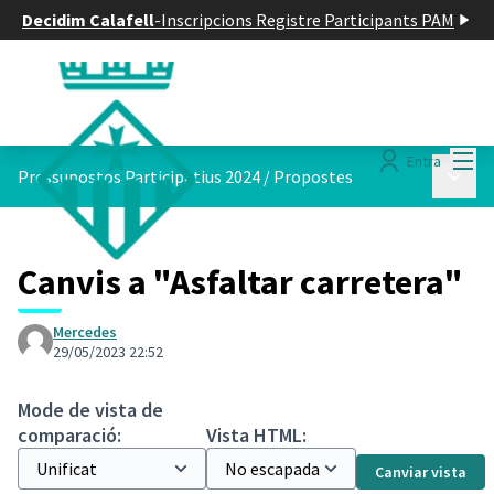
Decidim Calafell
-
Inscripcions Registre Participants PAM
Menú
Entra
Menú p
Pressupostos Participatius 2024
/
Propostes
Canvis a "Asfaltar carretera"
Mercedes
29/05/2023 22:52
Mode de vista de
comparació:
Vista HTML:
Canviar vista