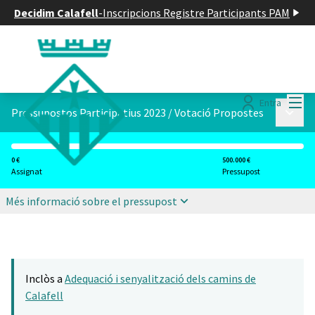
Decidim Calafell
-
Inscripcions Registre Participants PAM
Menú
Entra
Menú p
Pressupostos Participatius 2023
/
Votació Propostes
0 €
500.000 €
Assignat
Pressupost
Més informació sobre el pressupost
Inclòs a
Adequació i senyalització dels camins de
Calafell