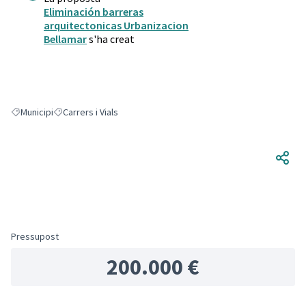
Eliminación barreras
arquitectonicas Urbanizacion
Bellamar
s'ha creat
Municipi
Carrers i Vials
Resultats en filtrar per: Municipi
Resultats en filtrar per: Carrers i Vials
Pressupost
200.000 €