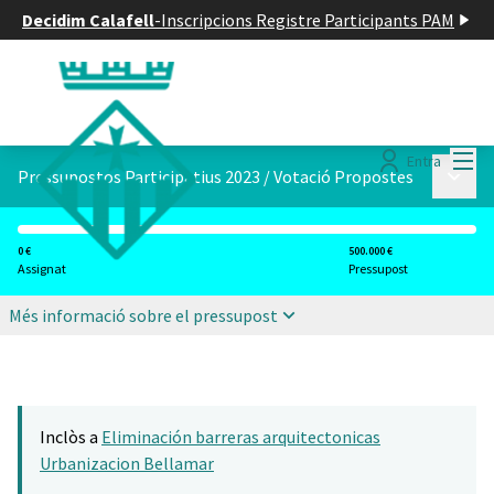
Decidim Calafell
-
Inscripcions Registre Participants PAM
Menú
Entra
Menú p
Pressupostos Participatius 2023
/
Votació Propostes
0 €
500.000 €
Assignat
Pressupost
Més informació sobre el pressupost
Inclòs a
Eliminación barreras arquitectonicas
Urbanizacion Bellamar