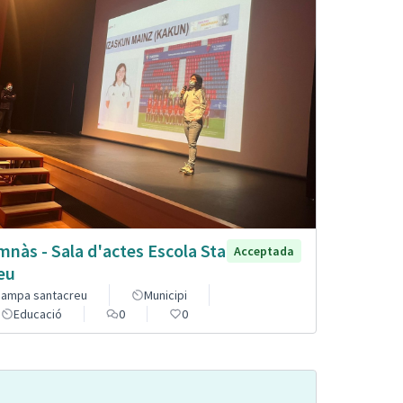
mnàs - Sala d'actes Escola Sta
Acceptada
eu
ampa santacreu
Municipi
Educació
0
0