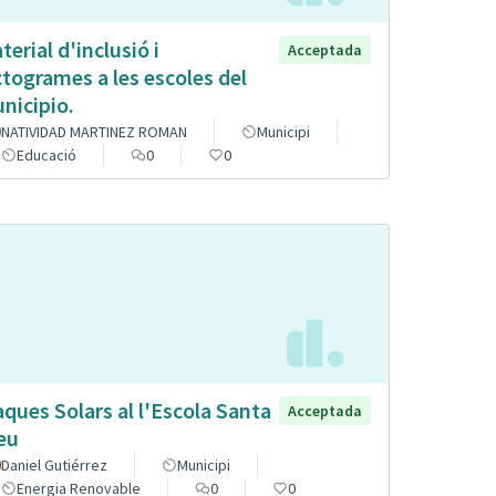
terial d'inclusió i
Acceptada
ctogrames a les escoles del
nicipio.
NATIVIDAD MARTINEZ ROMAN
Municipi
Educació
0
0
aques Solars al l'Escola Santa
Acceptada
eu
Daniel Gutiérrez
Municipi
Energia Renovable
0
0