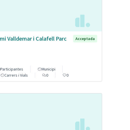
mi Valldemar i Calafell Parc
Acceptada
Participantes
Municipi
Carrers i Vials
0
0