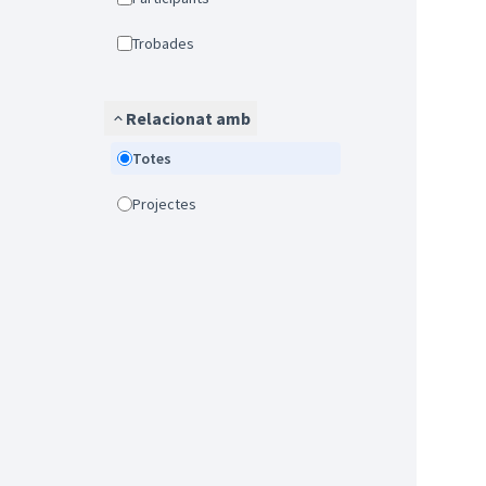
Trobades
Relacionat amb
Totes
Projectes