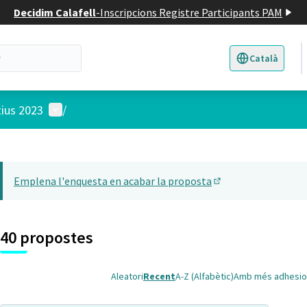
Decidim Calafell
-
Inscripcions Registre Participants PAM
Català
Triar la llengua
E
Menú d'usuari
tius 2023
/
 el mapa
t element és un mapa que presenta els components d'aquesta pàgina
Emplena l'enquesta en acabar la proposta
(Obrir en una pesta
40 propostes
Aleatori
Recent
A-Z (Alfabètic)
Amb més adhesio