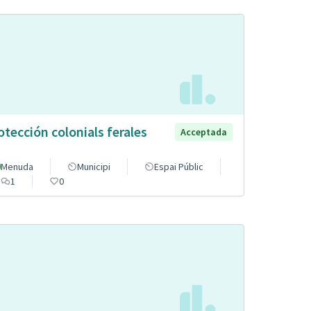
otección colonials ferales
Acceptada
Menuda
Municipi
Espai Públic
1
0