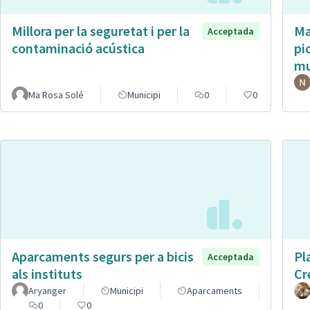
Millora per la seguretat i per la
Ma
Acceptada
contaminació acústica
pi
mu
Ma Rosa Solé
Municipi
0
0
Aparcaments segurs per a bicis
Pl
Acceptada
als instituts
Cr
Aryanger
Municipi
Aparcaments
0
0