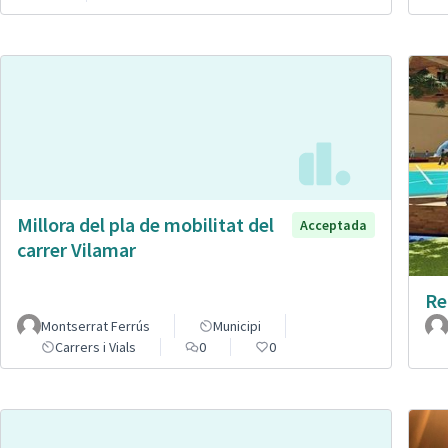
Millora del pla de mobilitat del
Acceptada
carrer Vilamar
Re
Montserrat Ferrús
Municipi
Carrers i Vials
0
0