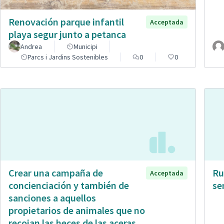
Renovación parque infantil
Acceptada
playa segur junto a petanca
Andrea
Municipi
Parcs i Jardins Sostenibles
0
0
Crear una campaña de
Ru
Acceptada
concienciación y también de
se
sanciones a aquellos
propietarios de animales que no
recojan las heces de las aceras.