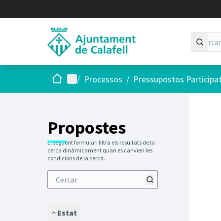
Inici
Menú principal
/
Processos
/
Pressupostos Participa
Saltar
El següen
+
−
Propostes
El següent formulari filtra els resultats de la
cerca dinàmicament quan es canvien les
condicions de la cerca.
Estat