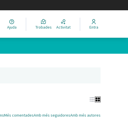
legir el idioma
Ajuda
Trobades
Activitat
Entra
Leaflet
|
©
HERE maps
 com a punts al mapa. L'element es pot fer servir amb un lector 
nya nova)
ns
Més comentades
Amb més seguidores
Amb més autores