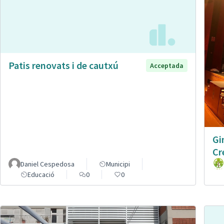
Patis renovats i de cautxú
Acceptada
Gi
Cr
Daniel Cespedosa
Municipi
Educació
0
0