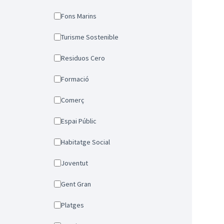
Fons Marins
Turisme Sostenible
Residuos Cero
Formació
Comerç
Espai Públic
Habitatge Social
Joventut
Gent Gran
Platges