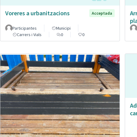
Voreres a urbanitzacions
Ar
Acceptada
pl
Participantes
Municipi
Carrers i Vials
0
0
Ad
ca