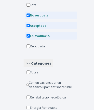
Tots
No resposta
Acceptada
En avaluació
Rebutjada
~ Categories
Totes
Comunicacions per un
desenvolupament sostenible
Rehabilitación ecológica
Energia Renovable