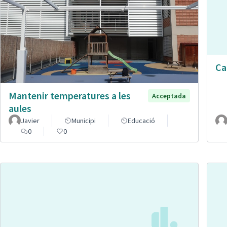
Ca
Mantenir temperatures a les
Acceptada
aules
Javier
Municipi
Educació
0
0