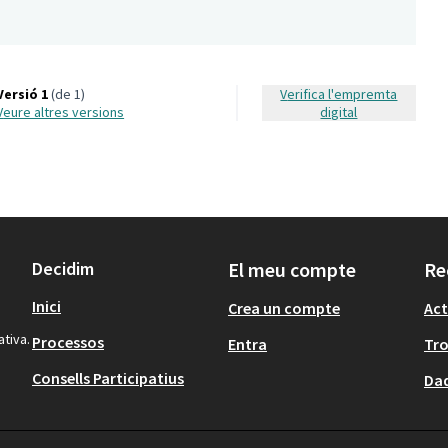
Versió 1
(de 1)
Verifica l'empremta
veure altres versions
digital
Decidim
El meu compte
Re
Inici
Crea un compte
Act
ativa.
Processos
Entra
Tr
Consells Participatius
Dad