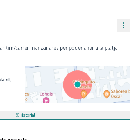
Contr
aritim/carrer manzanares per poder anar a la platja
lafell,
(Enllaç extern)
Historial
esta proposta