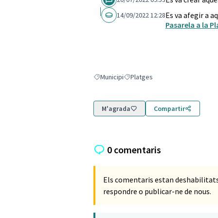
Es va afegir a a
14/09/2022 12:28
Pasarela a la Pl
Municipi
Platges
Resultats en filtrar per: Municipi
Resultats en filtrar per: Platges
M'agrada
Compartir
0 comentaris
Els comentaris estan deshabilita
respondre o publicar-ne de nous.