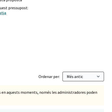
quest pressupost:
atja
Ordenar per:
ts en aquests moments, només les administradores poden