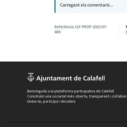
Carregant els comentaris ...
Referència: CLF-PROP-2022-07-
486
Benvinguda a la plataforma participativa de Calafell
Construïm una societat més oberta, transparent i col·labor
Uneix-te, participa i decideix.