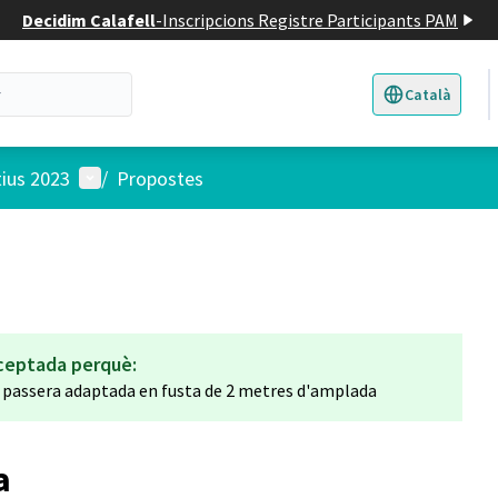
Decidim Calafell
-
Inscripcions Registre Participants PAM
Català
Triar la llengua
E
Menú d'usuari
tius 2023
/
Propostes
ceptada perquè:
 passera adaptada en fusta de 2 metres d'amplada
a