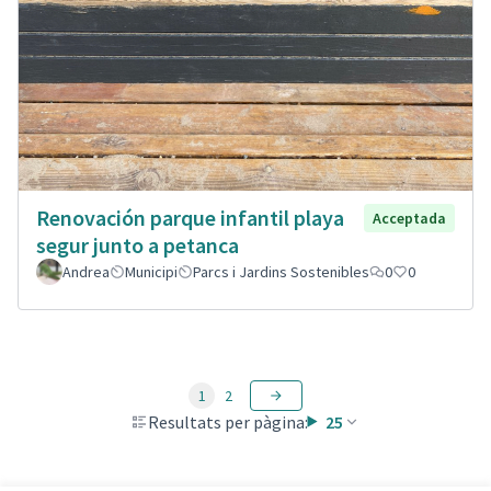
Renovación parque infantil playa
Acceptada
segur junto a petanca
Andrea
Municipi
Parcs i Jardins Sostenibles
0
0
1
2
Resultats per pàgina:
25