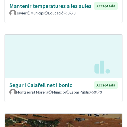
Mantenir temperatures a les aules
Acceptada
Javier
Municipi
Educació
0
0
Segur i Calafell net i bonic
Acceptada
Montserrat Morera
Municipi
Espai Públic
0
0