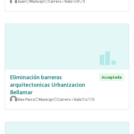
Juan
Municipi
Carrers i Vials
0
3
Eliminación barreras
Acceptada
arquitectonicas Urbanizacion
Bellamar
Alex Parra
Municipi
Carrers i Vials
1
0