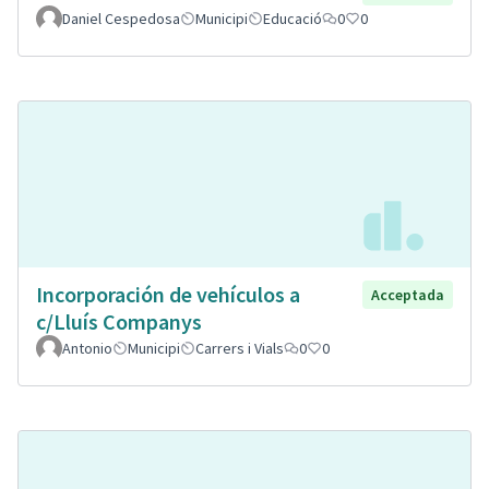
Daniel Cespedosa
Municipi
Educació
0
0
Incorporación de vehículos a
Acceptada
c/Lluís Companys
Antonio
Municipi
Carrers i Vials
0
0