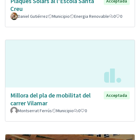
Plaques Solars al l'Escola Santa
Acceptada
Creu
Daniel Gutiérrez
Municipio
Energia Renovable
0
0
Millora del pla de mobilitat del
Acceptada
carrer Vilamar
Montserrat Ferrús
Municipio
0
0