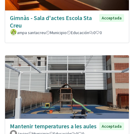
Gimnàs - Sala d'actes Escola Sta
Acceptada
Creu
ampa santacreu
Municipio
Educación
0
0
Mantenir temperatures a les aules
Acceptada
Javier
Municipio
Educación
0
0