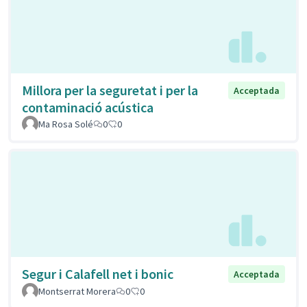
Millora per la seguretat i per la
Acceptada
contaminació acústica
Ma Rosa Solé
0
0
Segur i Calafell net i bonic
Acceptada
Montserrat Morera
0
0