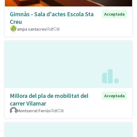
Gimnàs - Sala d'actes Escola Sta
Acceptada
Creu
ampa santacreu
0
0
Millora del pla de mobilitat del
Acceptada
carrer Vilamar
Montserrat Ferrús
0
0