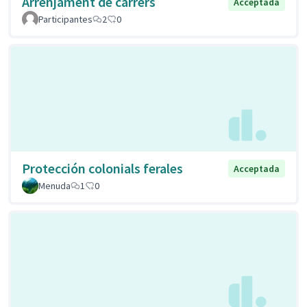
Arrenjament de carrers
Acceptada
Participantes
2
0
Protección colonials ferales
Acceptada
Menuda
1
0