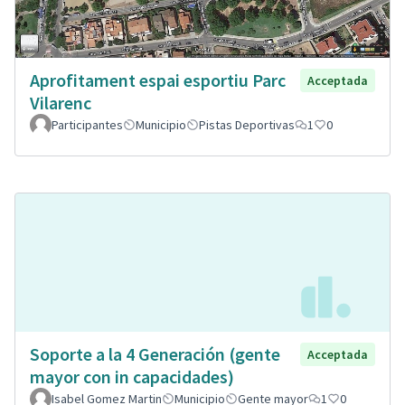
Aprofitament espai esportiu Parc
Acceptada
Vilarenc
Participantes
Municipio
Pistas Deportivas
1
0
Soporte a la 4 Generación (gente
Acceptada
mayor con in capacidades)
Isabel Gomez Martin
Municipio
Gente mayor
1
0