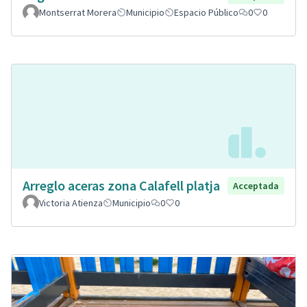
Montserrat Morera
Municipio
Espacio Público
0
0
Arreglo aceras zona Calafell platja
Acceptada
Victoria Atienza
Municipio
0
0