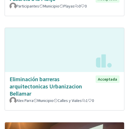
Participantes
Municipio
Playas
0
0
Eliminación barreras
Acceptada
arquitectonicas Urbanizacion
Bellamar
Alex Parra
Municipio
Calles y Viales
1
0