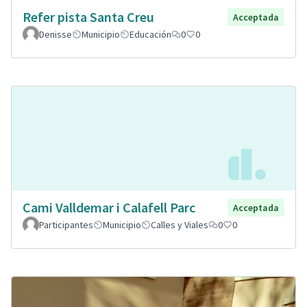
Refer pista Santa Creu
Acceptada
Denisse
Municipio
Educación
0
0
Cami Valldemar i Calafell Parc
Acceptada
Participantes
Municipio
Calles y Viales
0
0