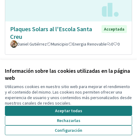
Plaques Solars al l'Escola Santa
Acceptada
Creu
Daniel Gutiérrez
Municipio
Energia Renovable
0
0
Ver todas las propuestas retiradas
Información sobre las cookies utilizadas en la página
web
Utilizamos cookies en nuestro sitio web para mejorar el rendimiento
Términos y condiciones de uso
y el contenido del mismo. Las cookies nos permiten ofrecer una
Configuración de cookies
experiencia de usuario y unos contenidos más personalizados desde
Decidim Calafell en X
Decidim Calafell en Facebook
Decidim Calafell en YouTube
Decidim Calafell en GitHub
nuestros canales de redes sociales.
(Enlace externo)
(Enlace externo)
(Enlace externo)
(Enlace externo)
Aceptar todas
Rechazarlas
Con licenci
(Enlace exte
Configuración
(Enlace externo)
Web creada con
software libre
.