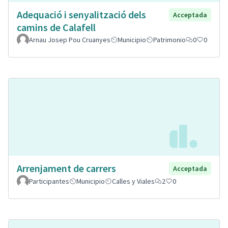
Adequació i senyalització dels
Acceptada
camins de Calafell
Arnau Josep Pou Cruanyes
Municipio
Patrimonio
0
0
Arrenjament de carrers
Acceptada
Participantes
Municipio
Calles y Viales
2
0