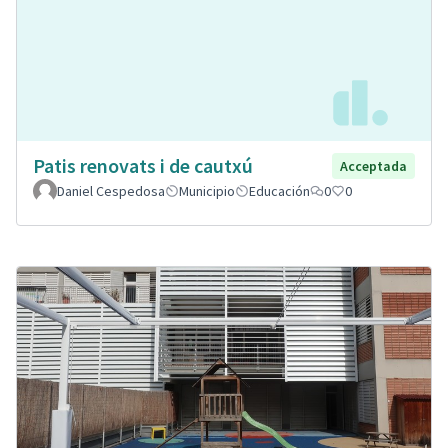
Patis renovats i de cautxú
Acceptada
Daniel Cespedosa
Municipio
Educación
0
0