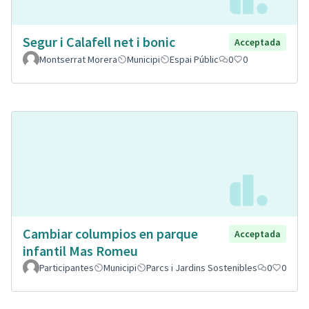
Segur i Calafell net i bonic
Acceptada
Montserrat Morera
Municipi
Espai Públic
0
0
Cambiar columpios en parque
Acceptada
infantil Mas Romeu
Participantes
Municipi
Parcs i Jardins Sostenibles
0
0