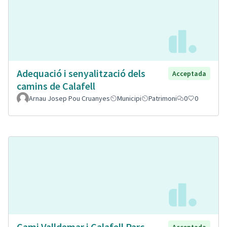
Adequació i senyalització dels
Acceptada
camins de Calafell
Arnau Josep Pou Cruanyes
Municipi
Patrimoni
0
0
Cami Valldemar i Calafell Parc
Acceptada