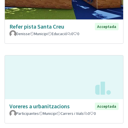
Refer pista Santa Creu
Acceptada
Denisse
Municipi
Educació
0
0
Voreres a urbanitzacions
Acceptada
Participantes
Municipi
Carrers i Vials
0
0