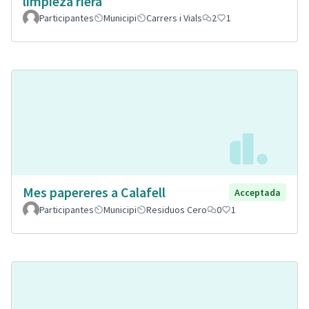
limpieza riera
Participantes
Municipi
Carrers i Vials
2
1
Mes papereres a Calafell
Acceptada
Participantes
Municipi
Residuos Cero
0
1