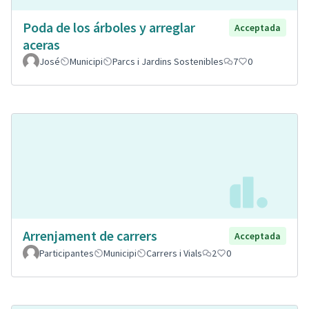
Poda de los árboles y arreglar
Acceptada
aceras
José
Municipi
Parcs i Jardins Sostenibles
7
0
Arrenjament de carrers
Acceptada
Participantes
Municipi
Carrers i Vials
2
0