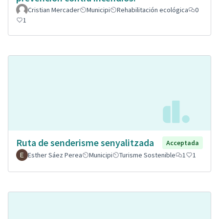
Cristian Mercader
Municipi
Rehabilitación ecológica
0
1
Ruta de senderisme senyalitzada
Acceptada
Esther Sáez Perea
Municipi
Turisme Sostenible
1
1