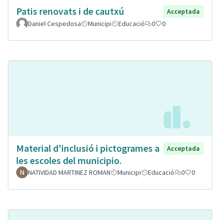
Patis renovats i de cautxú
Acceptada
Daniel Cespedosa
Municipi
Educació
0
0
Material d'inclusió i pictogrames a
Acceptada
les escoles del municipio.
NATIVIDAD MARTINEZ ROMAN
Municipi
Educació
0
0