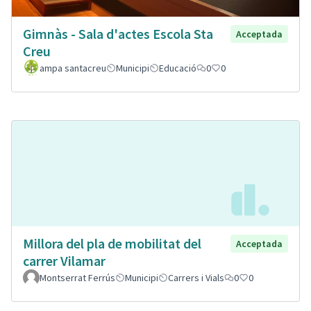
Gimnàs - Sala d'actes Escola Sta
Acceptada
Creu
ampa santacreu
Municipi
Educació
0
0
Millora del pla de mobilitat del
Acceptada
carrer Vilamar
Montserrat Ferrús
Municipi
Carrers i Vials
0
0