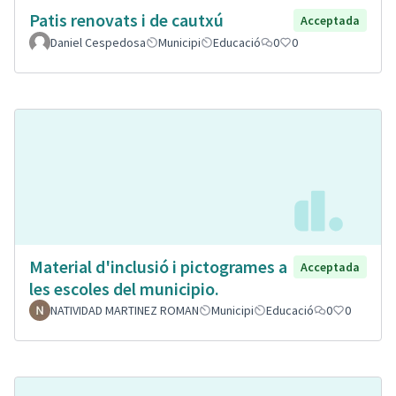
Patis renovats i de cautxú
Acceptada
Daniel Cespedosa
Municipi
Educació
0
0
Material d'inclusió i pictogrames a
Acceptada
les escoles del municipio.
NATIVIDAD MARTINEZ ROMAN
Municipi
Educació
0
0