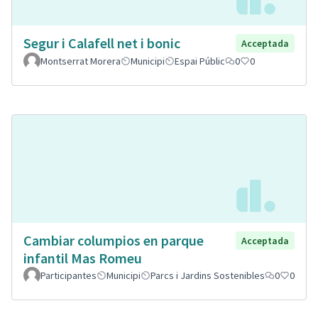
Segur i Calafell net i bonic
Acceptada
Montserrat Morera
Municipi
Espai Públic
0
0
Cambiar columpios en parque
Acceptada
infantil Mas Romeu
Participantes
Municipi
Parcs i Jardins Sostenibles
0
0