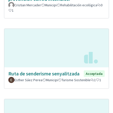
Cristian Mercader
Municipi
Rehabilitación ecológica
0
1
Ruta de senderisme senyalitzada
Acceptada
Esther Sáez Perea
Municipi
Turisme Sostenible
1
1