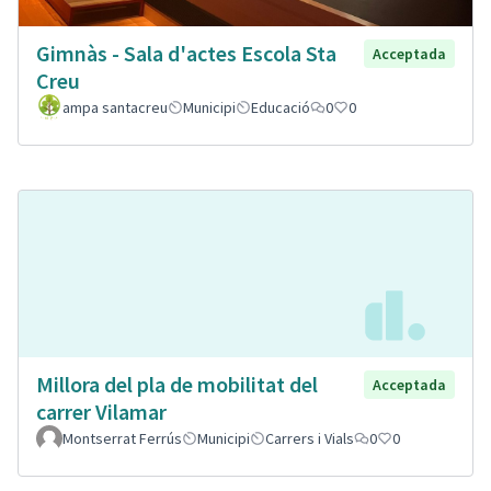
Gimnàs - Sala d'actes Escola Sta
Acceptada
Creu
ampa santacreu
Municipi
Educació
0
0
Millora del pla de mobilitat del
Acceptada
carrer Vilamar
Montserrat Ferrús
Municipi
Carrers i Vials
0
0