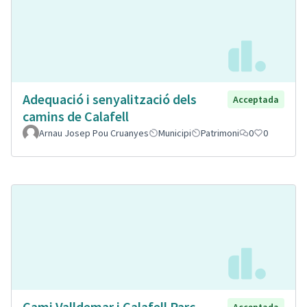
Adequació i senyalització dels
Acceptada
camins de Calafell
Arnau Josep Pou Cruanyes
Municipi
Patrimoni
0
0
Cami Valldemar i Calafell Parc
Acceptada