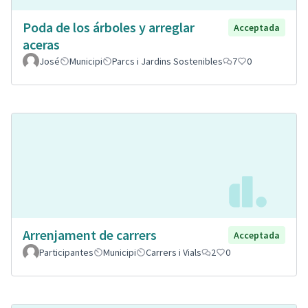
Poda de los árboles y arreglar
Acceptada
aceras
José
Municipi
Parcs i Jardins Sostenibles
7
0
Arrenjament de carrers
Acceptada
Participantes
Municipi
Carrers i Vials
2
0