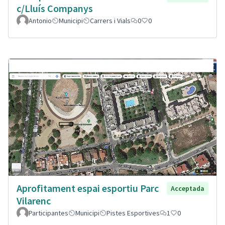
c/Lluís Companys
Antonio
Municipi
Carrers i Vials
0
0
Aprofitament espai esportiu Parc
Acceptada
Vilarenc
Participantes
Municipi
Pistes Esportives
1
0