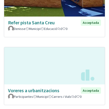
Refer pista Santa Creu
Acceptada
Denisse
Municipi
Educació
0
0
Voreres a urbanitzacions
Acceptada
Participantes
Municipi
Carrers i Vials
0
0