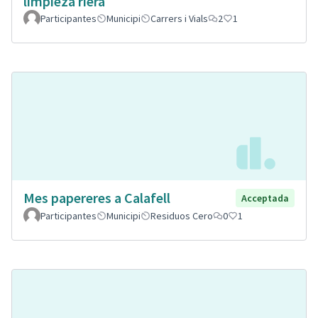
limpieza riera
Participantes
Municipi
Carrers i Vials
2
1
Mes papereres a Calafell
Acceptada
Participantes
Municipi
Residuos Cero
0
1