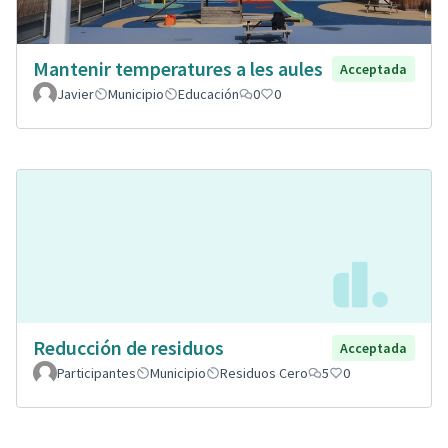
Mantenir temperatures a les aules
Acceptada
Javier
Municipio
Educación
0
0
Reducción de residuos
Acceptada
Participantes
Municipio
Residuos Cero
5
0