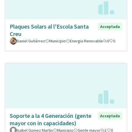
Plaques Solars al l'Escola Santa
Acceptada
Creu
Daniel Gutiérrez
Municipio
Energia Renovable
0
0
Soporte a la 4 Generación (gente
Acceptada
mayor con in capacidades)
Isabel Gomez Martin
Municipio
Gente mayor
1
0