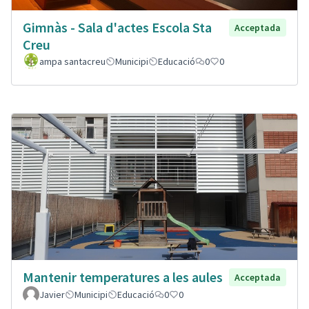
Gimnàs - Sala d'actes Escola Sta
Acceptada
Creu
ampa santacreu
Municipi
Educació
0
0
Mantenir temperatures a les aules
Acceptada
Javier
Municipi
Educació
0
0