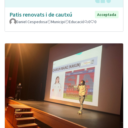
Patis renovats i de cautxú
Acceptada
Daniel Cespedosa
Municipi
Educació
0
0