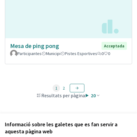
Mesa de ping pong
Acceptada
Participantes
Municipi
Pistes Esportives
0
0
1
2
Resultats per pàgina:
20
Veure totes les propostes retirades
Informació sobre les galetes que es fan servir a
aquesta pàgina web