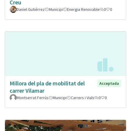
Creu
Daniel Gutiérrez
Municipi
Energia Renovable
0
0
Millora del pla de mobilitat del
Acceptada
carrer Vilamar
Montserrat Ferrús
Municipi
Carrers i Vials
0
0