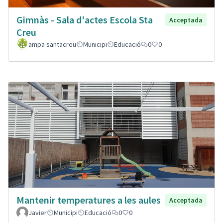
Gimnàs - Sala d'actes Escola Sta
Acceptada
Creu
ampa santacreu
Municipi
Educació
0
0
Mantenir temperatures a les aules
Acceptada
Javier
Municipi
Educació
0
0