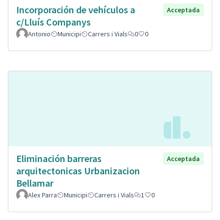
Incorporación de vehículos a
Acceptada
c/Lluís Companys
Antonio
Municipi
Carrers i Vials
0
0
Eliminación barreras
Acceptada
arquitectonicas Urbanizacion
Bellamar
Alex Parra
Municipi
Carrers i Vials
1
0