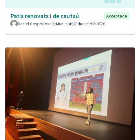
Patis renovats i de cautxú
Acceptada
Daniel Cespedosa
Municipi
Educació
0
0