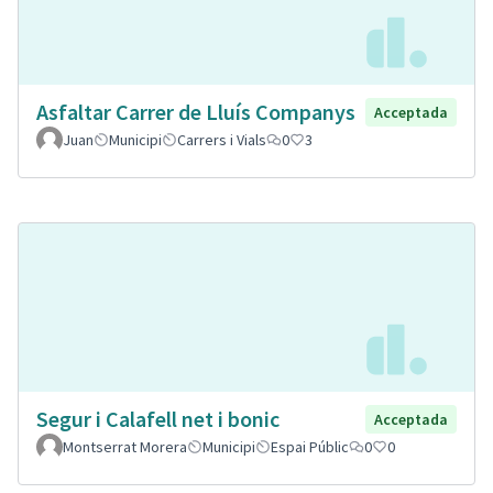
Asfaltar Carrer de Lluís Companys
Acceptada
Juan
Municipi
Carrers i Vials
0
3
Segur i Calafell net i bonic
Acceptada
Montserrat Morera
Municipi
Espai Públic
0
0