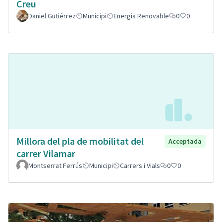
Creu
Daniel Gutiérrez
Municipi
Energia Renovable
0
0
Millora del pla de mobilitat del
Acceptada
carrer Vilamar
Montserrat Ferrús
Municipi
Carrers i Vials
0
0