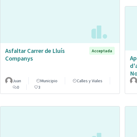
Asfaltar Carrer de Lluís
Acceptada
Ap
Companys
d'
No
Juan
Municipio
Calles y Viales
0
3