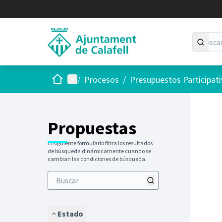
Inicio
Menú principal
/
Procesos
/
Presupuestos Participat
Saltar
El siguie
+
−
Propuestas
El siguiente formulario filtra los resultados
de búsqueda dinámicamente cuando se
cambian las condiciones de búsqueda.
Estado