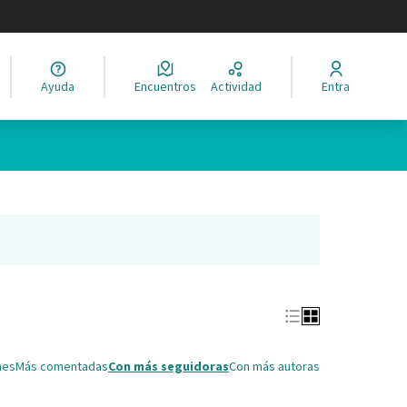
legir el idioma
Ayuda
Encuentros
Actividad
Entra
Leaflet
|
©
HERE maps
ina como puntos en el mapa. El elemento se puede utilizar con un 
ña nueva)
nes
Más comentadas
Con más seguidoras
Con más autoras