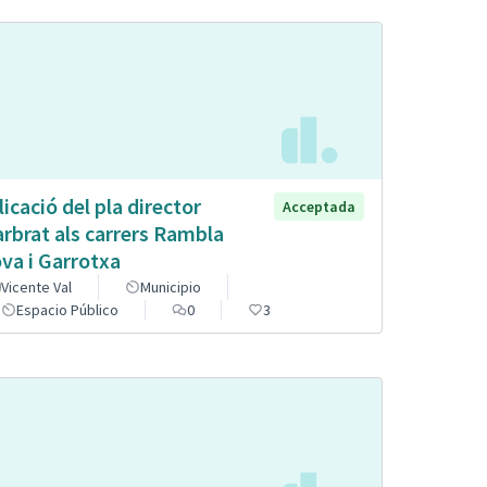
licació del pla director
Acceptada
arbrat als carrers Rambla
va i Garrotxa
Vicente Val
Municipio
Espacio Público
0
3