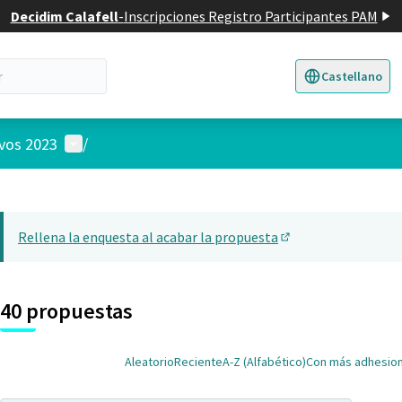
Decidim Calafell
-
Inscripciones Registro Participantes PAM
Castellano
Triar la llengua
E
Menú de usuario
ivos 2023
/
 el mapa
22
nte elemento es un mapa que presenta los componentes de esta pág
Rellena la enquesta al acabar la propuesta
(Abrir en una pesta
40 propuestas
Aleatorio
Reciente
A-Z (Alfabético)
Con más adhesio