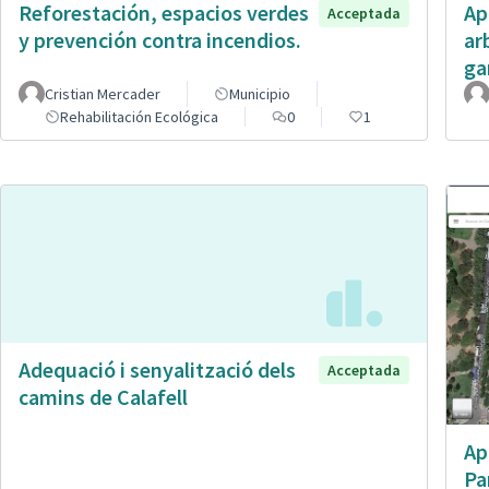
Reforestación, espacios verdes
Ap
Acceptada
y prevención contra incendios.
ar
ga
Cristian Mercader
Municipio
Rehabilitación Ecológica
0
1
Adequació i senyalització dels
Acceptada
camins de Calafell
Ap
Pa