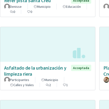
Refer pista Santa Creu
Acceptada
Denisse
Municipio
Educación
0
0
Asfaltado de la urbanización y
Pl
Acceptada
limpieza riera
Cr
Participantes
Municipio
Calles y Viales
2
1