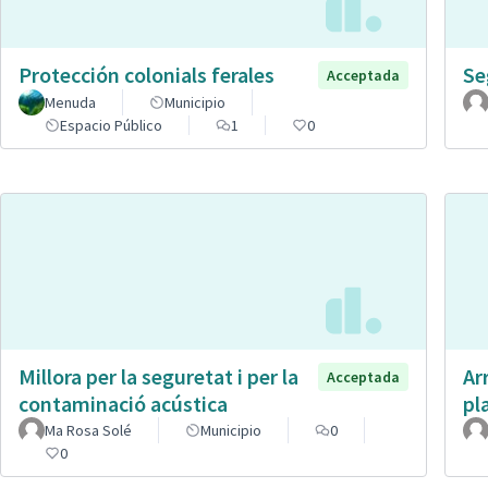
Protección colonials ferales
Se
Acceptada
Menuda
Municipio
Espacio Público
1
0
Millora per la seguretat i per la
Ar
Acceptada
contaminació acústica
pl
Ma Rosa Solé
Municipio
0
0