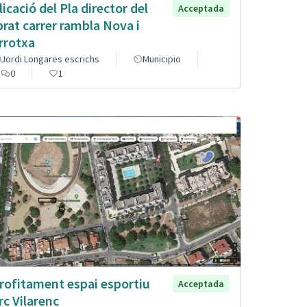
licació del Pla director del
Acceptada
brat carrer rambla Nova i
rrotxa
Jordi Longares escrichs
Municipio
0
1
rofitament espai esportiu
Acceptada
rc Vilarenc