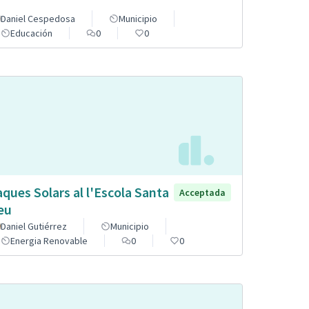
Daniel Cespedosa
Municipio
Educación
0
0
aques Solars al l'Escola Santa
Acceptada
eu
Daniel Gutiérrez
Municipio
Energia Renovable
0
0