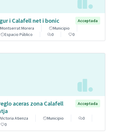
gur i Calafell net i bonic
Acceptada
Montserrat Morera
Municipio
Espacio Público
0
0
reglo aceras zona Calafell
Acceptada
atja
Victoria Atienza
Municipio
0
0