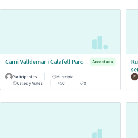
Cami Valldemar i Calafell Parc
Ru
Acceptada
se
Participantes
Municipio
Calles y Viales
0
0