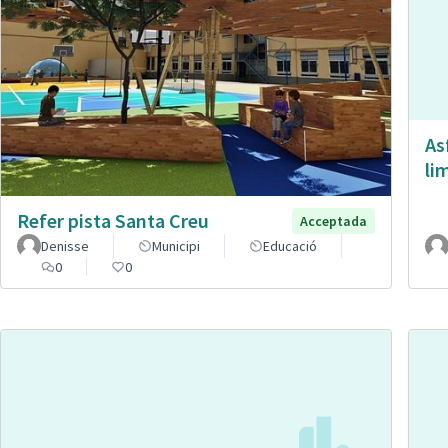
As
li
Refer pista Santa Creu
Acceptada
Denisse
Municipi
Educació
0
0