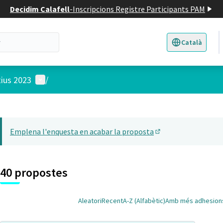
Decidim Calafell
-
Inscripcions Registre Participants PAM
Català
Triar la llengua
E
Menú d'usuari
tius 2023
/
 el mapa
22
t element és un mapa que presenta els components d'aquesta pàgina
Emplena l'enquesta en acabar la proposta
(Obrir en una pesta
40 propostes
Aleatori
Recent
A-Z (Alfabètic)
Amb més adhesion