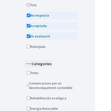
Tots
No resposta
Acceptada
En avaluació
Rebutjada
~ Categories
Totes
Comunicacions per un
desenvolupament sostenible
Rehabilitación ecológica
Energia Renovable