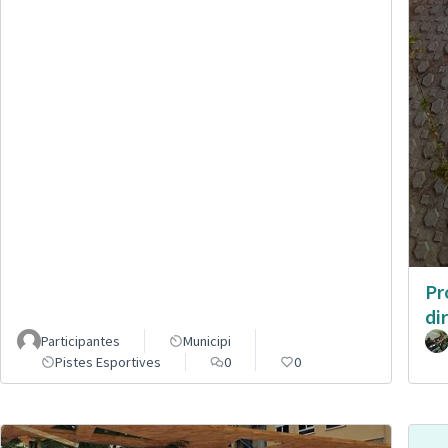
Pr
di
Participantes
Municipi
Pistes Esportives
0
0