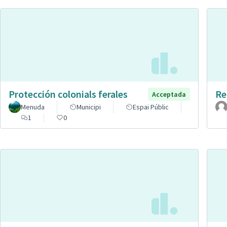
Protección colonials ferales
Re
Acceptada
Menuda
Municipi
Espai Públic
1
0