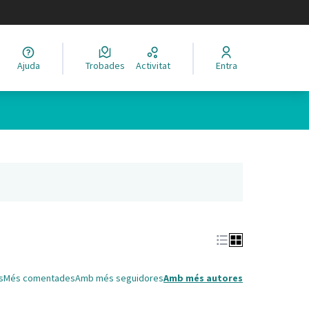
legir el idioma
Ajuda
Trobades
Activitat
Entra
Leaflet
|
©
HERE maps
 com a punts al mapa. L'element es pot fer servir amb un lector 
nya nova)
s
Més comentades
Amb més seguidores
Amb més autores