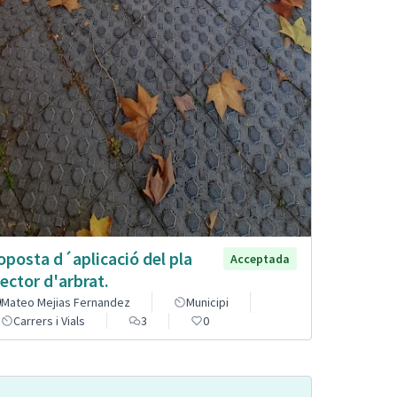
oposta d´aplicació del pla
Acceptada
rector d'arbrat.
Mateo Mejias Fernandez
Municipi
Carrers i Vials
3
0