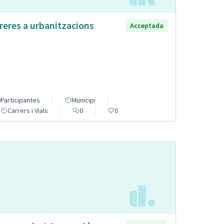
reres a urbanitzacions
Acceptada
Participantes
Municipi
Carrers i Vials
0
0