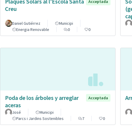
Plaques Solars al l'Escola Santa
So
Acceptada
Creu
(g
ca
Daniel Gutiérrez
Municipi
Energia Renovable
0
0
Poda de los árboles y arreglar
Ar
Acceptada
aceras
José
Municipi
Parcs i Jardins Sostenibles
7
0