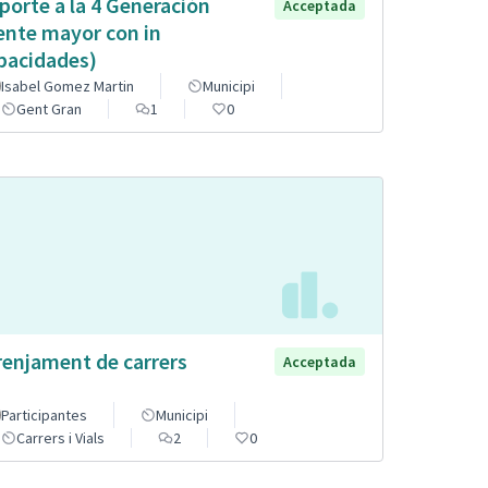
porte a la 4 Generación
Acceptada
ente mayor con in
pacidades)
Isabel Gomez Martin
Municipi
Gent Gran
1
0
renjament de carrers
Acceptada
Participantes
Municipi
Carrers i Vials
2
0