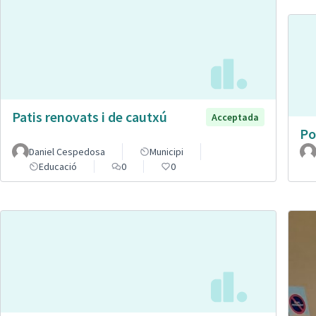
Patis renovats i de cautxú
Acceptada
Po
Daniel Cespedosa
Municipi
Educació
0
0