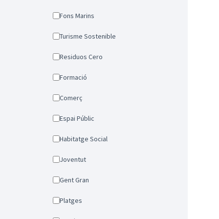
Fons Marins
Turisme Sostenible
Residuos Cero
Formació
Comerç
Espai Públic
Habitatge Social
Joventut
Gent Gran
Platges