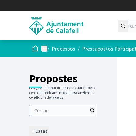
Inici
Menú principal
/
Processos
/
Pressupostos Participa
Saltar
El següen
+
−
Propostes
El següent formulari filtra els resultats de la
cerca dinàmicament quan es canvien les
condicions de la cerca.
Estat