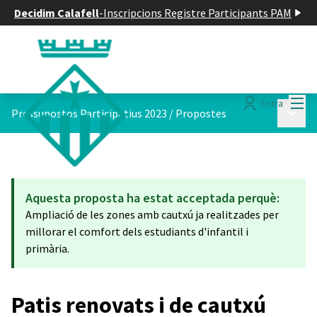
Decidim Calafell
-
Inscripcions Registre Participants PAM
Menú
Entra
Menú p
Pressupostos Participatius 2023
/
Propostes
Aquesta proposta ha estat acceptada perquè:
Ampliació de les zones amb cautxú ja realitzades per
millorar el comfort dels estudiants d'infantil i
primària.
Patis renovats i de cautxú