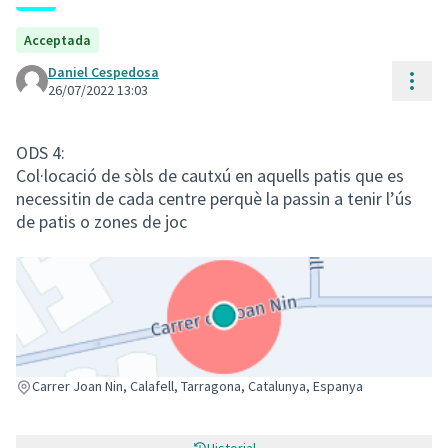
Acceptada
Daniel Cespedosa
Cont
26/07/2022 13:03
ODS 4:
Col·locació de sòls de cautxú en aquells patis que es
necessitin de cada centre perquè la passin a tenir l’ús
de patis o zones de joc
(Enllaç extern)
Carrer Joan Nin, Calafell, Tarragona, Catalunya, Espanya