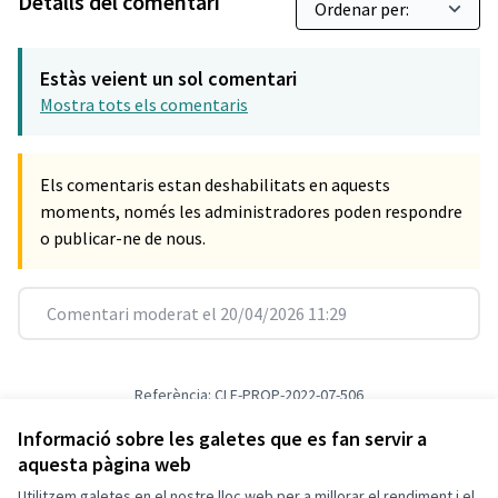
Detalls del comentari
Estàs veient un sol comentari
Mostra tots els comentaris
Els comentaris estan deshabilitats en aquests
moments, només les administradores poden respondre
o publicar-ne de nous.
Comentari moderat el 20/04/2026 11:29
Referència: CLF-PROP-2022-07-506
Versió 1
(de 1)
veure altres versions
Verifica l'empremta digital
Informació sobre les galetes que es fan servir a
aquesta pàgina web
Utilitzem galetes en el nostre lloc web per a millorar el rendiment i el