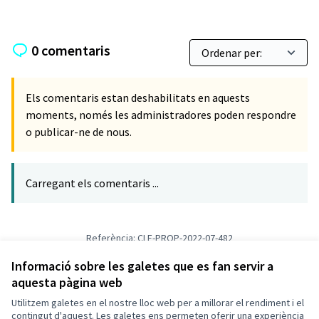
0 comentaris
Els comentaris estan deshabilitats en aquests
moments, només les administradores poden respondre
o publicar-ne de nous.
Carregant els comentaris ...
Referència: CLF-PROP-2022-07-482
Versió 1
(de 1)
veure altres versions
Verifica l'empremta digital
Informació sobre les galetes que es fan servir a
aquesta pàgina web
Utilitzem galetes en el nostre lloc web per a millorar el rendiment i el
Termes i condicions d'ús
contingut d'aquest. Les galetes ens permeten oferir una experiència
Configuració de les galetes