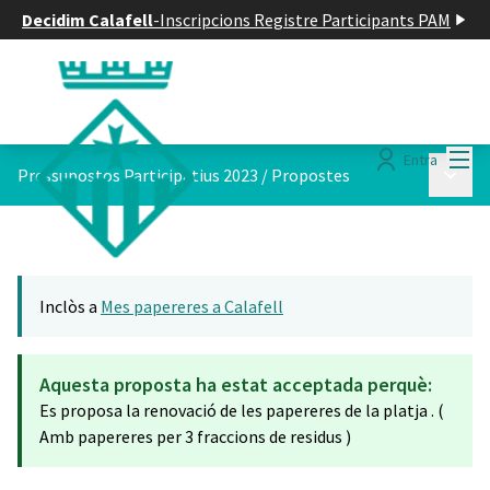
Decidim Calafell
-
Inscripcions Registre Participants PAM
Menú
Entra
Menú p
Pressupostos Participatius 2023
/
Propostes
Inclòs a
Mes papereres a Calafell
Aquesta proposta ha estat acceptada perquè:
Es proposa la renovació de les papereres de la platja . (
Amb papereres per 3 fraccions de residus )