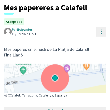
Mes papereres a Calafell
Acceptada
Participantes
Cont
19/07/2022 10:21
Mes paperes en el nucli de La Platja de Calafell
Fina Lladó
(Enllaç extern)
CCalafell, Tarragona, Catalunya, Espanya