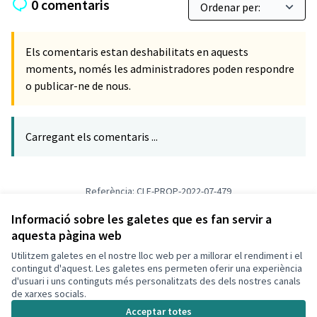
0 comentaris
Els comentaris estan deshabilitats en aquests
moments, només les administradores poden respondre
o publicar-ne de nous.
Carregant els comentaris ...
Referència: CLF-PROP-2022-07-479
Versió 1
(de 1)
veure altres versions
Verifica l'empremta digital
Informació sobre les galetes que es fan servir a
aquesta pàgina web
Utilitzem galetes en el nostre lloc web per a millorar el rendiment i el
Termes i condicions d'ús
contingut d'aquest. Les galetes ens permeten oferir una experiència
Configuració de les galetes
d'usuari i uns continguts més personalitzats des dels nostres canals
Decidim Calafell a X
Decidim Calafell a Facebook
Decidim Calafell a YouTube
Decidim Calafell a GitHub
de xarxes socials.
(Enllaç extern)
(Enllaç extern)
(Enllaç extern)
(Enllaç extern)
Acceptar totes