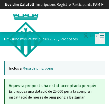
Decidim Calafell
-
Inscripcions Registre Participants PAM
Menú
Entra
Menú p
Pressupostos Participatius 2023
/
Propostes
Inclòs a
Mesa de ping pong
Aquesta proposta ha estat acceptada perquè:
Es proposa una dotació de 25.000 per a la compra i
instal·lació de meses de ping pong a Bellamar