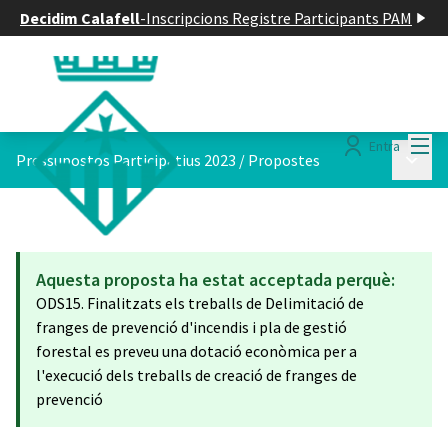
Decidim Calafell
-
Inscripcions Registre Participants PAM
Menú
Entra
Menú p
Pressupostos Participatius 2023
/
Propostes
Aquesta proposta ha estat acceptada perquè:
ODS15. Finalitzats els treballs de Delimitació de
franges de prevenció d'incendis i pla de gestió
forestal es preveu una dotació econòmica per a
l'execució dels treballs de creació de franges de
prevenció