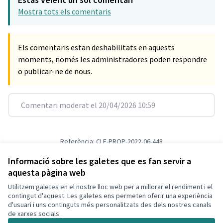
Mostra tots els comentaris
Els comentaris estan deshabilitats en aquests
moments, només les administradores poden respondre
o publicar-ne de nous.
Comentari moderat el 20/04/2026 10:59
Referència: CLF-PROP-2022-06-448
Versió 1
(de 1)
veure altres versions
Verifica l'empremta digital
Informació sobre les galetes que es fan servir a
aquesta pàgina web
Utilitzem galetes en el nostre lloc web per a millorar el rendiment i el
Termes i condicions d'ús
contingut d'aquest. Les galetes ens permeten oferir una experiència
Configuració de les galetes
d'usuari i uns continguts més personalitzats des dels nostres canals
Decidim Calafell a X
Decidim Calafell a Facebook
Decidim Calafell a YouTube
Decidim Calafell a GitHub
de xarxes socials.
(Enllaç extern)
(Enllaç extern)
(Enllaç extern)
(Enllaç extern)