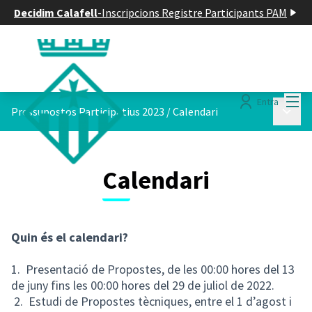
Decidim Calafell
-
Inscripcions Registre Participants PAM
Menú
Entra
Menú p
Pressupostos Participatius 2023
/
Calendari
Calendari
Quin és el calendari?
1. Presentació de Propostes, de les 00:00 hores del 13
de juny fins les 00:00 hores del 29 de juliol de 2022.
2. Estudi de Propostes tècniques, entre el 1 d’agost i