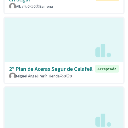
Alba
0
0
Esmena
2º Plan de Aceras Segur de Calafell
Acceptada
Miguel Ángel Perín Tienda
0
0