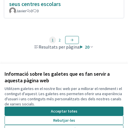
seus centres escolars
Javier
0
0
1
2
Resultats per pàgina:
20
Veure totes les propostes retirades
Informació sobre les galetes que es fan servir a
aquesta pàgina web
Utilitzem galetes en el nostre lloc web per a millorar el rendiment i el
Termes i condicions d'ús
contingut d'aquest. Les galetes ens permeten oferir una experiència
Configuració de les galetes
d'usuari i uns continguts més personalitzats des dels nostres canals
Decidim Calafell a X
Decidim Calafell a Facebook
Decidim Calafell a YouTube
Decidim Calafell a GitHub
de xarxes socials.
(Enllaç extern)
(Enllaç extern)
(Enllaç extern)
(Enllaç extern)
Acceptar totes
Rebutjar-les
Amb llicènc
(Enllaç exte