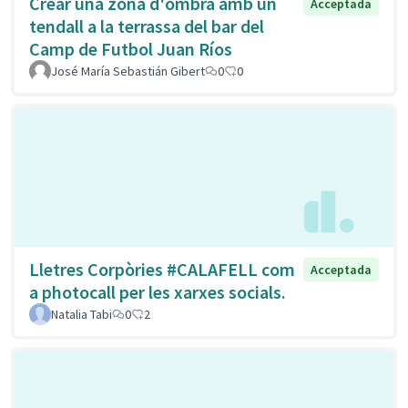
Crear una zona d'ombra amb un
Acceptada
tendall a la terrassa del bar del
Camp de Futbol Juan Ríos
José María Sebastián Gibert
0
0
Lletres Corpòries #CALAFELL com
Acceptada
a photocall per les xarxes socials.
Natalia Tabi
0
2