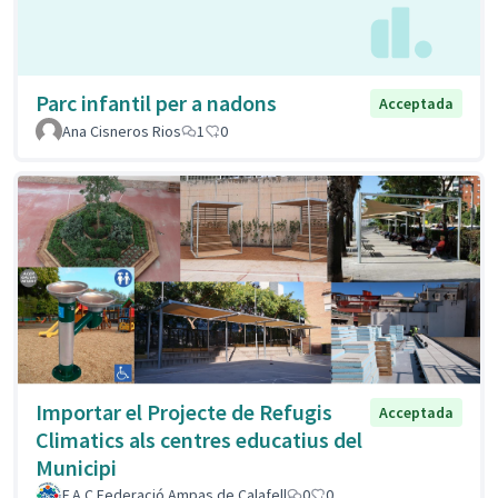
Parc infantil per a nadons
Acceptada
Ana Cisneros Rios
1
0
Importar el Projecte de Refugis
Acceptada
Climatics als centres educatius del
Municipi
F.A.C Federació Ampas de Calafell
0
0