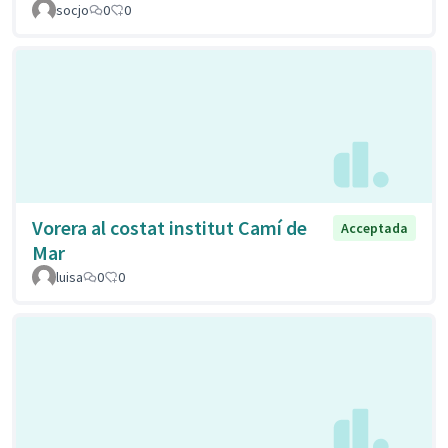
socjo
0
0
Vorera al costat institut Camí de
Acceptada
Mar
luisa
0
0