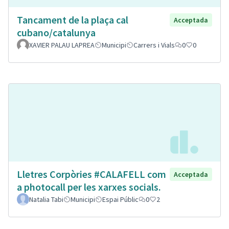
Tancament de la plaça cal
Acceptada
cubano/catalunya
XAVIER PALAU LAPREA
Municipi
Carrers i Vials
0
0
Lletres Corpòries #CALAFELL com
Acceptada
a photocall per les xarxes socials.
Natalia Tabi
Municipi
Espai Públic
0
2