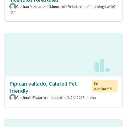
Cristian Mercader
Municipi
Rehabilitación ecológica
0
4
Pipican vallado, Calafell Pet
En
avaluació
friendly
Cristina
Espai per mascotes
2
2
Esmena