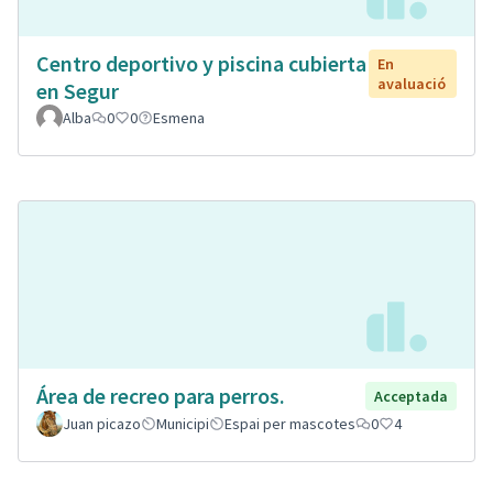
Centro deportivo y piscina cubierta
En
avaluació
en Segur
Alba
0
0
Esmena
Área de recreo para perros.
Acceptada
Juan picazo
Municipi
Espai per mascotes
0
4