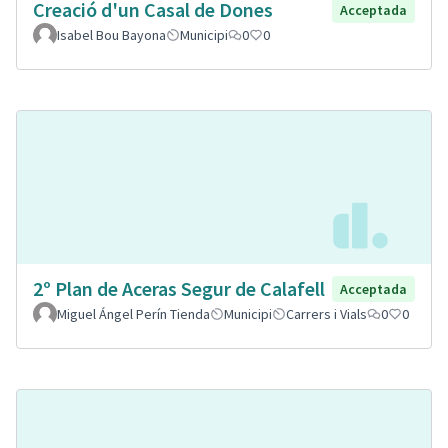
Creació d'un Casal de Dones
Acceptada
Isabel Bou Bayona
Municipi
0
0
2º Plan de Aceras Segur de Calafell
Acceptada
Miguel Ángel Perín Tienda
Municipi
Carrers i Vials
0
0