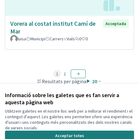
Vorera al costat institut Camí de
Acceptada
Mar
luisa
Municipi
Carrers i Vials
0
0
1
2
Resultats per pàgina:
20
Informació sobre les galetes que es fan servir a
aquesta pàgina web
Utilitzem galetes en el nostre lloc web per a millorar el rendiment i el
Termes i condicions d'ús
contingut d'aquest. Les galetes ens permeten oferir una experiència
Configuració de les galetes
d'usuari i uns continguts més personalitzats des dels nostres canals
Decidim Calafell a X
Decidim Calafell a Facebook
Decidim Calafell a YouTube
Decidim Calafell a GitHub
de xarxes socials.
(Enllaç extern)
(Enllaç extern)
(Enllaç extern)
(Enllaç extern)
Acceptar totes