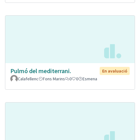
Pulmó del mediterrani.
En avaluació
Calafellenc
Fons Marins
0
0
Esmena