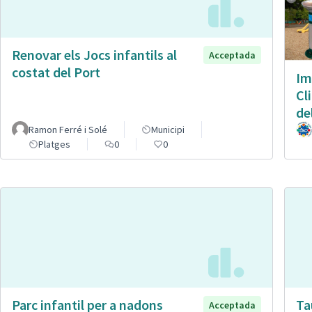
Renovar els Jocs infantils al
Acceptada
costat del Port
Im
Cl
de
Ramon Ferré i Solé
Municipi
Platges
0
0
Parc infantil per a nadons
Ta
Acceptada