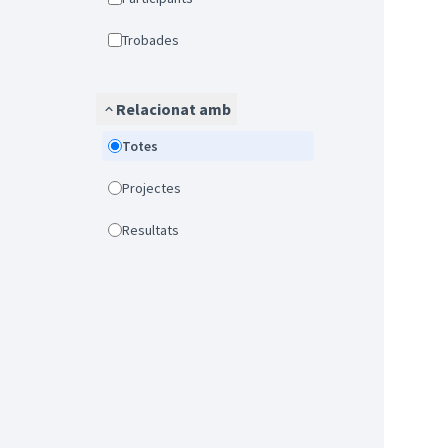
Trobades
Relacionat amb
Totes
Projectes
Resultats