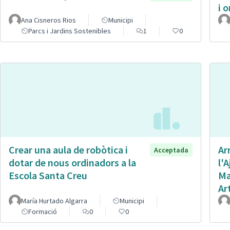
i 
Ana Cisneros Rios
Municipi
Parcs i Jardins Sostenibles
1
0
Crear una aula de robòtica i
Ar
Acceptada
dotar de nous ordinadors a la
l'
Escola Santa Creu
Ma
Ar
María Hurtado Algarra
Municipi
Formació
0
0