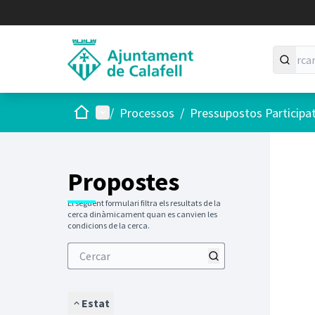
Inici
Menú principal
/
Processos
/
Pressupostos Participa
Saltar
El següen
+
−
Propostes
El següent formulari filtra els resultats de la
cerca dinàmicament quan es canvien les
condicions de la cerca.
Estat