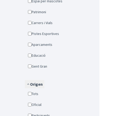
Espai per mascotes
Patrimoni
Carrers i Vials
Pistes Esportives
Aparcaments
Educació
Gent Gran
Origen
Tots
Oficial
Participants