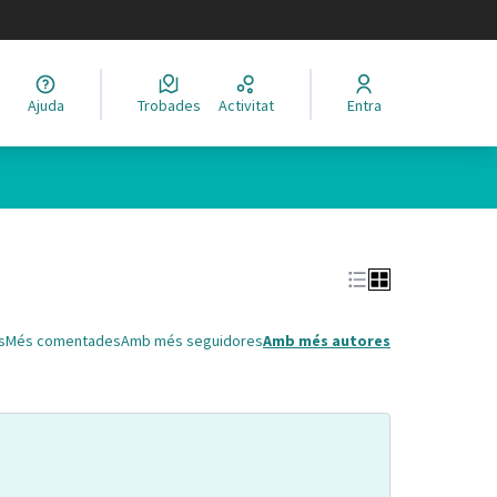
legir el idioma
Ajuda
Trobades
Activitat
Entra
Leaflet
|
©
HERE maps
 com a punts al mapa. L'element es pot fer servir amb un lector 
s
Més comentades
Amb més seguidores
Amb més autores