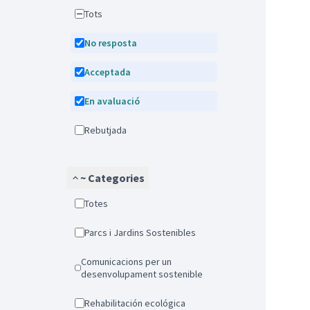
Tots
No resposta
Acceptada
En avaluació
Rebutjada
~ Categories
Totes
Parcs i Jardins Sostenibles
Comunicacions per un
desenvolupament sostenible
Rehabilitación ecológica