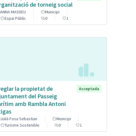
organització de torneig social
ANNA MASDEU
Municipi
Espai Públic
0
1
reglar la propietat de
Acceptada
Ajuntament del Passeig
rítim amb Rambla Antoni
tigas
Julià Fosa Sebastian
Municipi
Turisme Sostenible
0
1