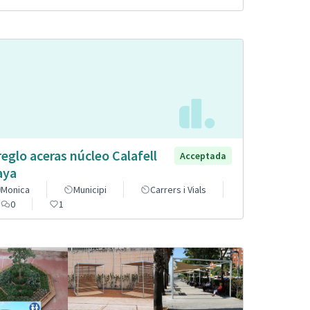
reglo aceras núcleo Calafell
Acceptada
aya
Monica
Municipi
Carrers i Vials
0
1