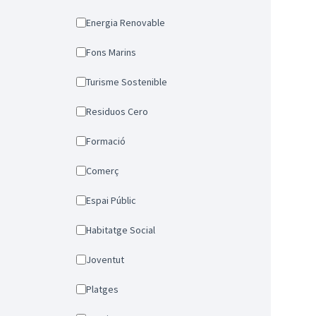
Energia Renovable
Fons Marins
Turisme Sostenible
Residuos Cero
Formació
Comerç
Espai Públic
Habitatge Social
Joventut
Platges