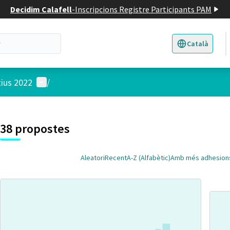
Decidim Calafell
-
Inscripcions Registre Participants PAM
Català
Triar la llengua
E
Menú d'usuari
tius 2022
/
 el mapa
t element és un mapa que presenta els components d'aquesta pàgina
38 propostes
Aleatori
Recent
A-Z (Alfabètic)
Amb més adhesion