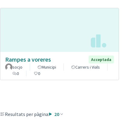
Rampes a voreres
Acceptada
socjo
Municipi
Carrers i Vials
0
0
Resultats per pàgina:
20