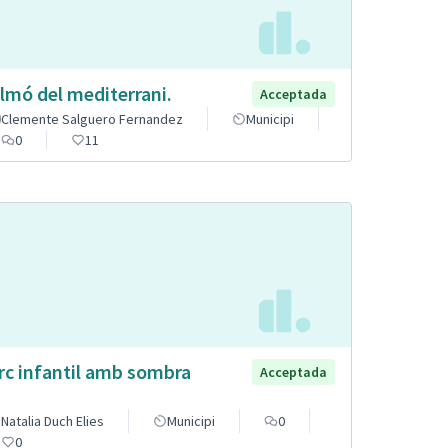
lmó del mediterrani.
Acceptada
Clemente Salguero Fernandez
Municipi
0
11
rc infantil amb sombra
Acceptada
Natalia Duch Elies
Municipi
0
0