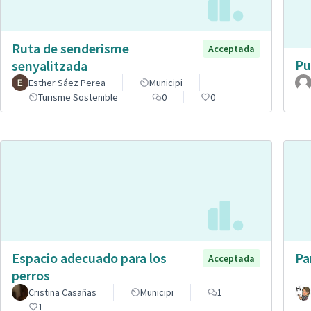
Ruta de senderisme
Acceptada
Pu
senyalitzada
Esther Sáez Perea
Municipi
Turisme Sostenible
0
0
Espacio adecuado para los
Pa
Acceptada
perros
Cristina Casañas
Municipi
1
1