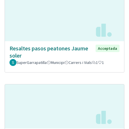
Resaltes pasos peatones Jaume
Acceptada
soler
SuperGarrapatilla
Municipi
Carrers i Vials
1
1