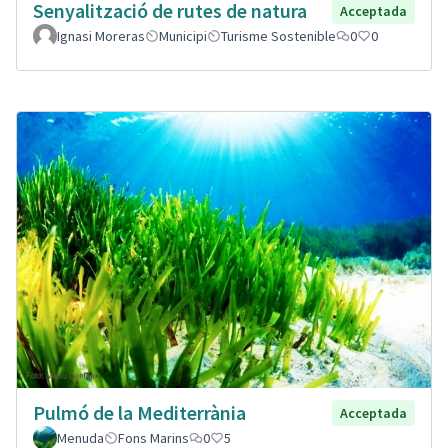
Senyalització de rutes de natura
Acceptada
Ignasi Moreras
Municipi
Turisme Sostenible
0
0
Pulmó de la Mediterrània
Acceptada
Menuda
Fons Marins
0
5