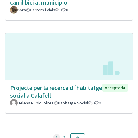
carril bici al municipio
Kyra
Carrers i Vials
0
0
Projecte per la recerca d´habitatge
Acceptada
social a Calafell
Helena Rubio Pérez
Habitatge Social
0
0
1
2