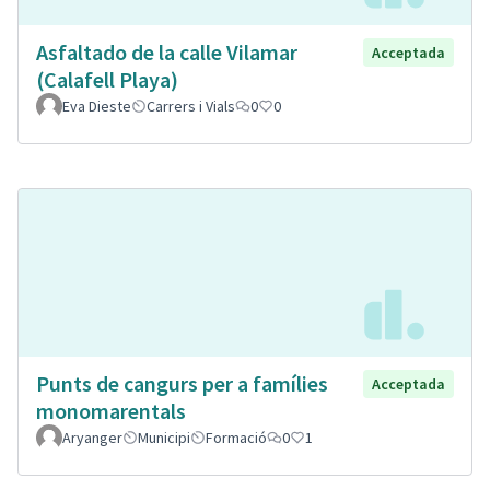
Asfaltado de la calle Vilamar
Acceptada
(Calafell Playa)
Eva Dieste
Carrers i Vials
0
0
Punts de cangurs per a famílies
Acceptada
monomarentals
Aryanger
Municipi
Formació
0
1