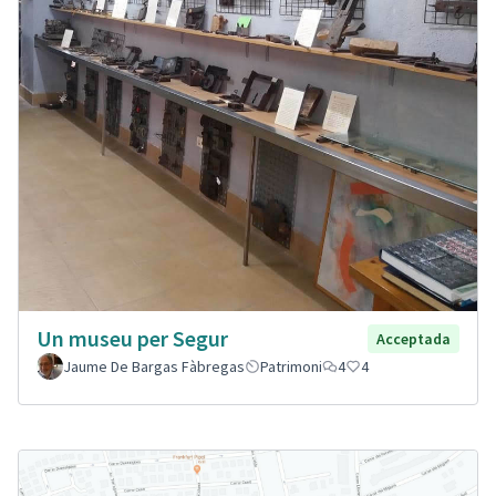
Un museu per Segur
Acceptada
Jaume De Bargas Fàbregas
Patrimoni
4
4