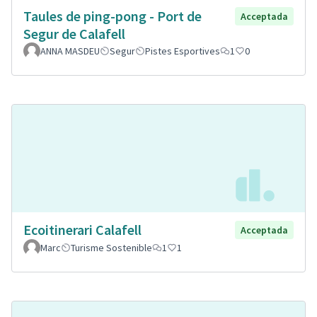
Taules de ping-pong - Port de
Acceptada
Segur de Calafell
ANNA MASDEU
Segur
Pistes Esportives
1
0
Ecoitinerari Calafell
Acceptada
Marc
Turisme Sostenible
1
1