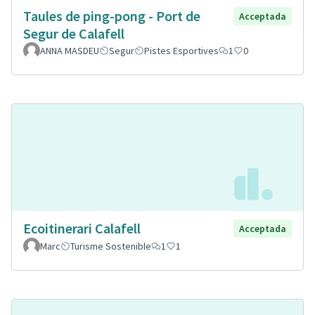
Taules de ping-pong - Port de
Acceptada
Segur de Calafell
ANNA MASDEU
Segur
Pistes Esportives
1
0
Ecoitinerari Calafell
Acceptada
Marc
Turisme Sostenible
1
1