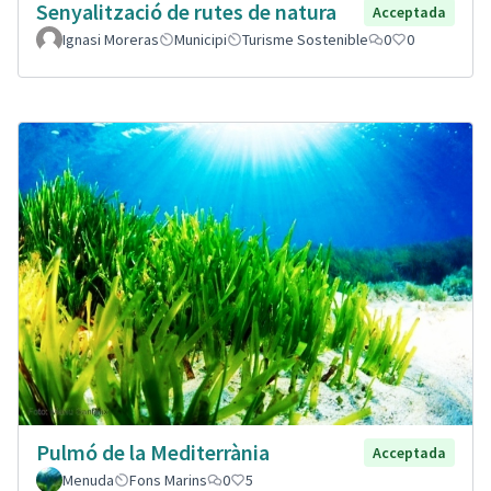
Senyalització de rutes de natura
Acceptada
Ignasi Moreras
Municipi
Turisme Sostenible
0
0
Pulmó de la Mediterrània
Acceptada
Menuda
Fons Marins
0
5