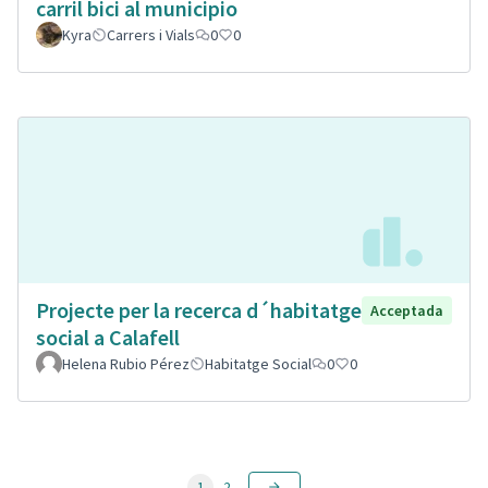
carril bici al municipio
Kyra
Carrers i Vials
0
0
Projecte per la recerca d´habitatge
Acceptada
social a Calafell
Helena Rubio Pérez
Habitatge Social
0
0
1
2