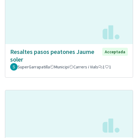
Resaltes pasos peatones Jaume
Acceptada
soler
SuperGarrapatilla
Municipi
Carrers i Vials
1
1