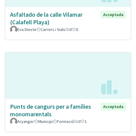
Asfaltado de la calle Vilamar
Acceptada
(Calafell Playa)
Eva Dieste
Carrers i Vials
0
0
Punts de cangurs per a famílies
Acceptada
monomarentals
Aryanger
Municipi
Formació
0
1