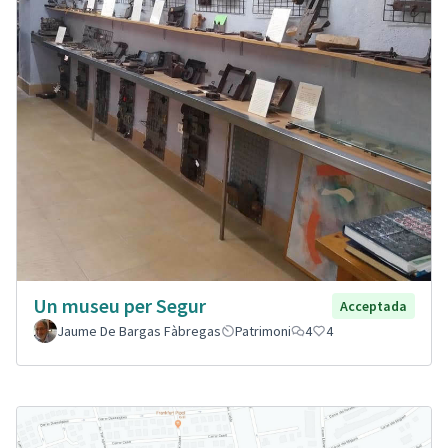
Un museu per Segur
Acceptada
Jaume De Bargas Fàbregas
Patrimoni
4
4