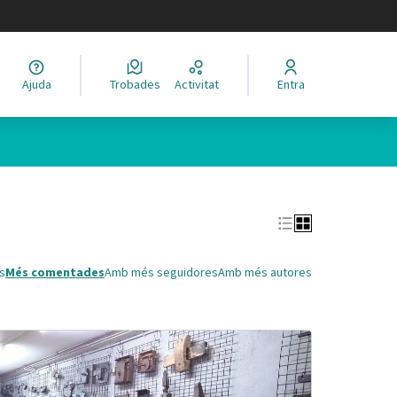
legir el idioma
Ajuda
Trobades
Activitat
Entra
Leaflet
|
©
HERE maps
 com a punts al mapa. L'element es pot fer servir amb un lector 
s
Més comentades
Amb més seguidores
Amb més autores