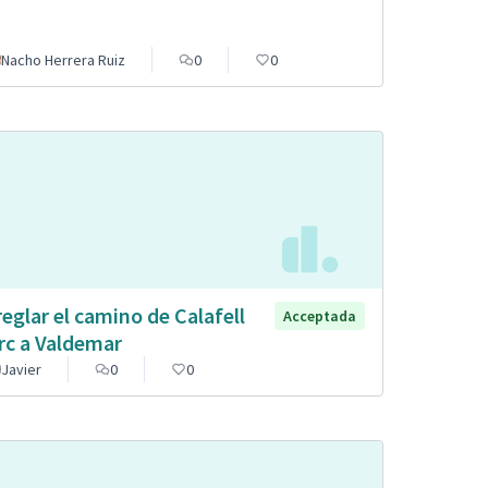
Nacho Herrera Ruiz
0
0
reglar el camino de Calafell
Acceptada
rc a Valdemar
Javier
0
0