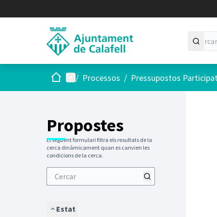
Inici
Menú principal
/
Processos
/
Pressupostos Participa
Saltar
El següen
+
−
Propostes
El següent formulari filtra els resultats de la
cerca dinàmicament quan es canvien les
condicions de la cerca.
Estat