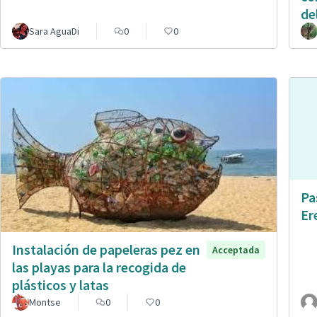
de
Sara AguaDi
0
0
Pa
Er
Instalación de papeleras pez en
Acceptada
las playas para la recogida de
plásticos y latas
Montse
0
0