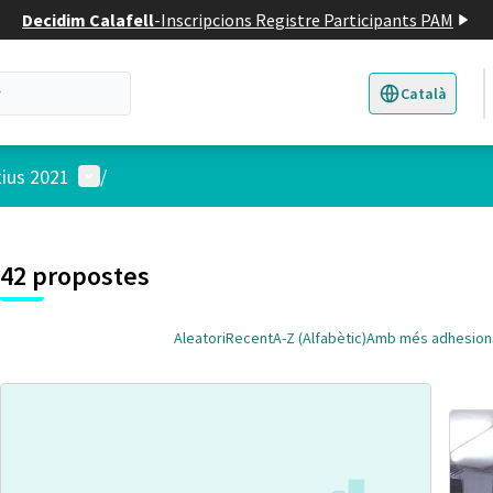
Decidim Calafell
-
Inscripcions Registre Participants PAM
Català
Triar la llengua
E
Menú d'usuari
tius 2021
/
 el mapa
t element és un mapa que presenta els components d'aquesta pàgina
4
42 propostes
Aleatori
Recent
A-Z (Alfabètic)
Amb més adhesion