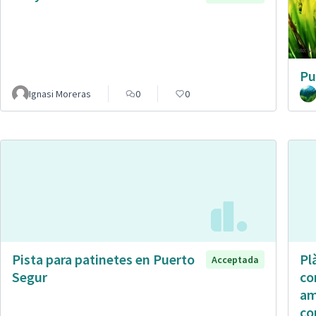
Pu
Ignasi Moreras
0
0
Pista para patinetes en Puerto
Pl
Acceptada
Segur
co
am
co