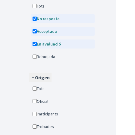
Tots
No resposta
Acceptada
En avaluació
Rebutjada
Origen
Tots
Oficial
Participants
Trobades