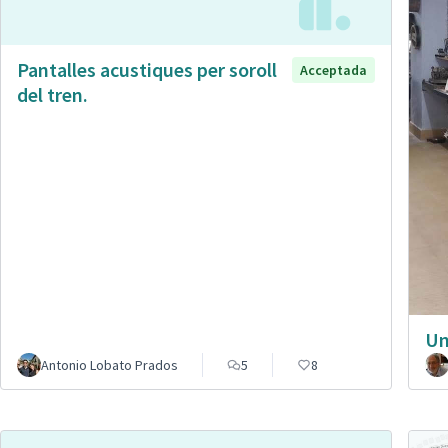
Pantalles acustiques per soroll
Acceptada
del tren.
Un
Antonio Lobato Prados
5
8