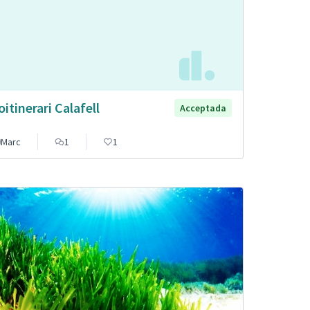
oitinerari Calafell
Acceptada
Marc
1
1