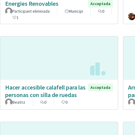
Energies Renovables
Acceptada
Participant eliminada
Municipi
0
1
Hacer accesible calafell para las
Ar
Acceptada
personas con silla de ruedas
pa
Beatriz
0
0