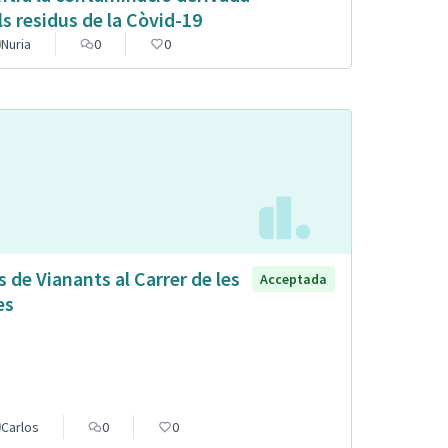
ls residus de la Còvid-19
Nuria
0
0
s de Vianants al Carrer de les
Acceptada
es
Carlos
0
0