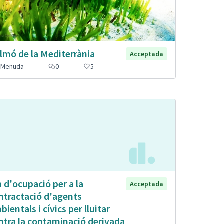
lmó de la Mediterrània
Acceptada
Menuda
0
5
à d'ocupació per a la
Acceptada
ntractació d'agents
bientals i cívics per lluitar
ntra la contaminació derivada