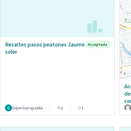
Resaltes pasos peatones Jaume
Acceptada
soler
Ac
de
co
SuperGarrapatilla
1
1