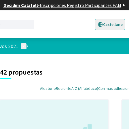
Decidim Calafell
-
Inscripciones Registro Participantes PAM
Castellano
Triar la llengua
E
Menú de usuario
ivos 2021
/
 el mapa
nte elemento es un mapa que presenta los componentes de esta pág
42 propuestas
Aleatorio
Reciente
A-Z (Alfabético)
Con más adhesio