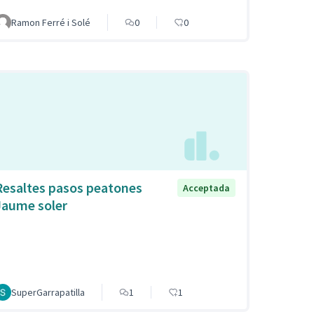
Ramon Ferré i Solé
0
0
Resaltes pasos peatones
Acceptada
Jaume soler
SuperGarrapatilla
1
1