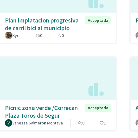
Plan implatacion progresiva
Acceptada
de carril bici al municipio
Kyra
0
0
Picnic zona verde /Correcan
Acceptada
Plaza Toros de Segur
Vanessa Salmerón Montava
0
1