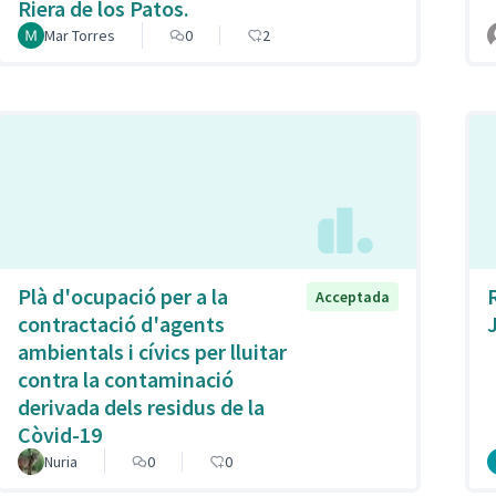
Riera de los Patos.
Mar Torres
0
2
Plà d'ocupació per a la
Acceptada
contractació d'agents
ambientals i cívics per lluitar
contra la contaminació
derivada dels residus de la
Còvid-19
Nuria
0
0