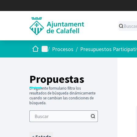
Inicio
Menú principal
/
Procesos
/
Presupuestos Participat
Saltar
El siguie
+
−
Propuestas
El siguiente formulario filtra los
resultados de búsqueda dinámicamente
cuando se cambian las condiciones de
búsqueda.
Estado