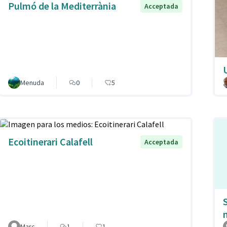
Pulmó de la Mediterrània
Acceptada
Menuda
0
5
Ecoitinerari Calafell
Acceptada
Marc
1
1