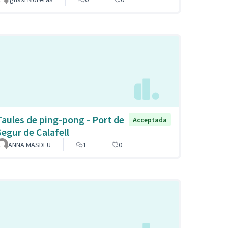
Taules de ping-pong - Port de
Acceptada
Segur de Calafell
ANNA MASDEU
1
0