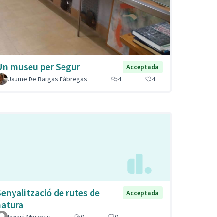
Un museu per Segur
Acceptada
Jaume De Bargas Fàbregas
4
4
Senyalització de rutes de
Acceptada
natura
Ignasi Moreras
0
0