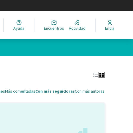
legir el idioma
Ayuda
Encuentros
Actividad
Entra
Leaflet
|
©
HERE maps
ina como puntos en el mapa. El elemento se puede utilizar con un 
nes
Más comentadas
Con más seguidoras
Con más autoras