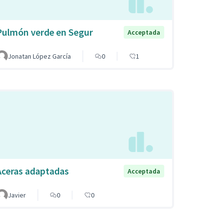
Pulmón verde en Segur
Acceptada
Jonatan López García
0
1
Aceras adaptadas
Acceptada
Javier
0
0