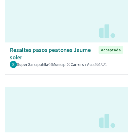
Resaltes pasos peatones Jaume
Acceptada
soler
SuperGarrapatilla
Municipi
Carrers i Vials
1
1