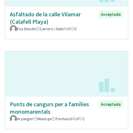
Asfaltado de la calle Vilamar
Acceptada
(Calafell Playa)
Eva Dieste
Carrers i Vials
0
0
Punts de cangurs per a famílies
Acceptada
monomarentals
Aryanger
Municipi
Formació
0
1