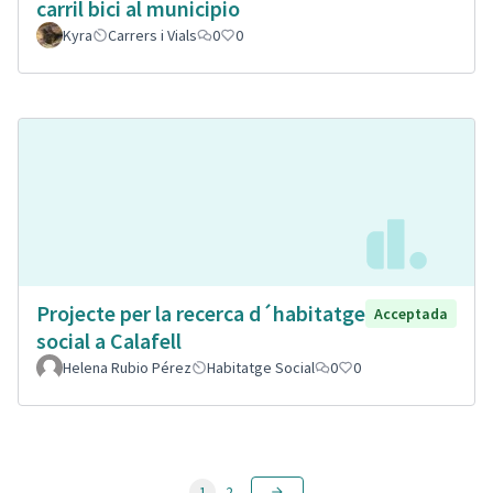
carril bici al municipio
Kyra
Carrers i Vials
0
0
Projecte per la recerca d´habitatge
Acceptada
social a Calafell
Helena Rubio Pérez
Habitatge Social
0
0
1
2