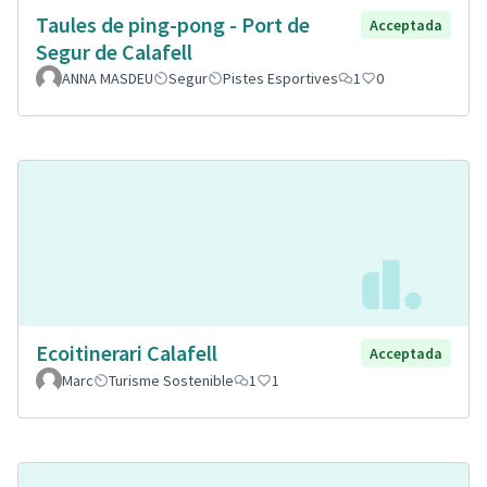
Taules de ping-pong - Port de
Acceptada
Segur de Calafell
ANNA MASDEU
Segur
Pistes Esportives
1
0
Ecoitinerari Calafell
Acceptada
Marc
Turisme Sostenible
1
1