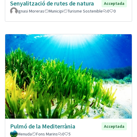
Senyalització de rutes de natura
Acceptada
Ignasi Moreras
Municipi
Turisme Sostenible
0
0
Pulmó de la Mediterrània
Acceptada
Menuda
Fons Marins
0
5