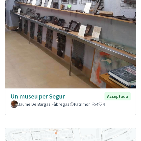
Un museu per Segur
Acceptada
Jaume De Bargas Fàbregas
Patrimoni
4
4