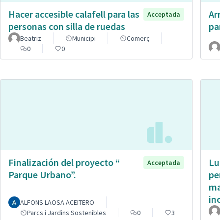
Hacer accesible calafell para las
Ar
Acceptada
personas con silla de ruedas
pa
Beatriz
Municipi
Comerç
0
0
Finalización del proyecto “
Lu
Acceptada
Parque Urbano”.
pe
ma
in
ALFONS LAOSA ACEITERO
Parcs i Jardins Sostenibles
0
3