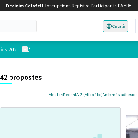
Decidim Calafell
-
Inscripcions Registre Participants PAM
Català
Triar la llengua
E
Menú d'usuari
tius 2021
/
 el mapa
t element és un mapa que presenta els components d'aquesta pàgina
4
42 propostes
Aleatori
Recent
A-Z (Alfabètic)
Amb més adhesion