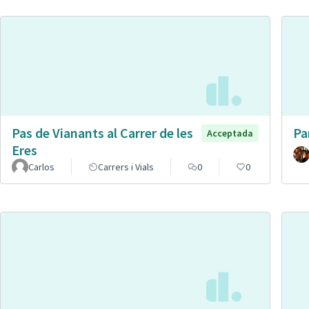
Pas de Vianants al Carrer de les
Pa
Acceptada
Eres
Carlos
Carrers i Vials
0
0