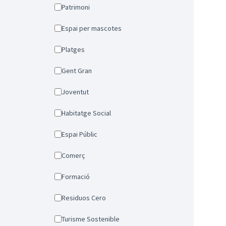
Patrimoni
Espai per mascotes
Platges
Gent Gran
Joventut
Habitatge Social
Espai Públic
Comerç
Formació
Residuos Cero
Turisme Sostenible