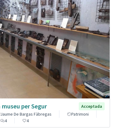
 museu per Segur
Acceptada
Jaume De Bargas Fàbregas
Patrimoni
4
4