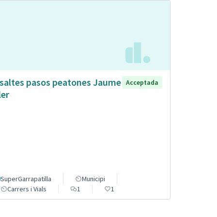
saltes pasos peatones Jaume
Acceptada
ler
SuperGarrapatilla
Municipi
Carrers i Vials
1
1