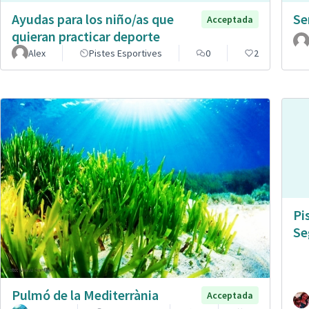
Ayudas para los niño/as que
Se
Acceptada
quieran practicar deporte
Alex
Pistes Esportives
0
2
Pi
Se
Pulmó de la Mediterrània
Acceptada