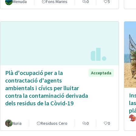
Menuda
Fons Marins
0
5
Plà d'ocupació per a la
Acceptada
contractació d'agents
ambientals i cívics per lluitar
In
contra la contaminació derivada
la
dels residus de la Còvid-19
pl
Nuria
Residuos Cero
0
0