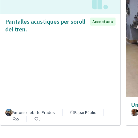
Pantalles acustiques per soroll
Acceptada
del tren.
Un
Antonio Lobato Prados
Espai Públic
5
8