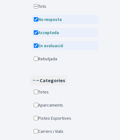
Tots
No resposta
Acceptada
En avaluació
Rebutjada
~ Categories
Totes
Aparcaments
Pistes Esportives
Carrers i Vials