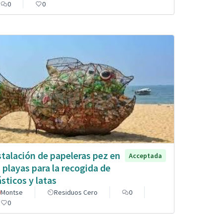
0
0
stalación de papeleras pez en
Acceptada
s playas para la recogida de
ásticos y latas
Montse
Residuos Cero
0
0