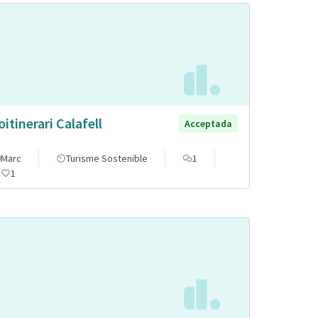
oitinerari Calafell
Acceptada
Marc
Turisme Sostenible
1
1