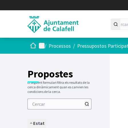
Inici
Menú principal
/
Processos
/
Pressupostos Participa
Saltar
El següen
+
−
Propostes
El següent formulari filtra els resultats de la
cerca dinàmicament quan es canvien les
condicions de la cerca.
Estat