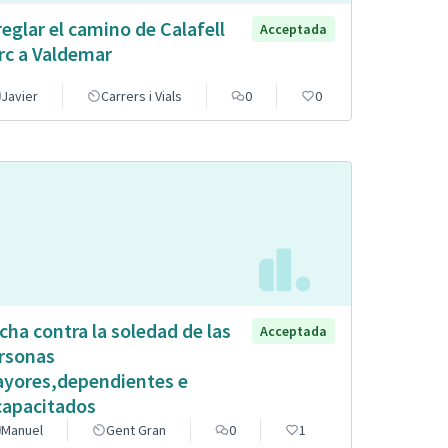
reglar el camino de Calafell
Acceptada
rc a Valdemar
Javier
Carrers i Vials
0
0
cha contra la soledad de las
Acceptada
rsonas
yores,dependientes e
capacitados
Manuel
Gent Gran
0
1