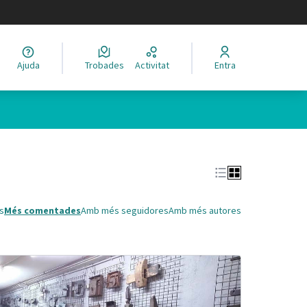
legir el idioma
Ajuda
Trobades
Activitat
Entra
Leaflet
|
©
HERE maps
 com a punts al mapa. L'element es pot fer servir amb un lector 
s
Més comentades
Amb més seguidores
Amb més autores