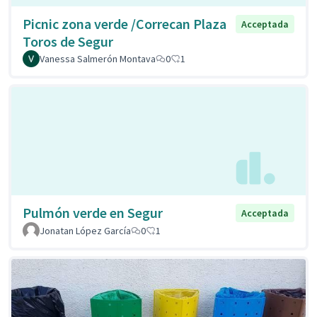
Picnic zona verde /Correcan Plaza
Acceptada
Toros de Segur
Vanessa Salmerón Montava
0
1
Pulmón verde en Segur
Acceptada
Jonatan López García
0
1