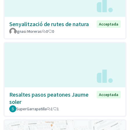
Senyalització de rutes de natura
Acceptada
Ignasi Moreras
0
0
Resaltes pasos peatones Jaume
Acceptada
soler
SuperGarrapatilla
1
1