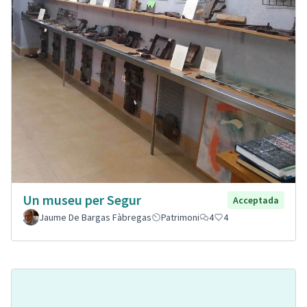
Un museu per Segur
Acceptada
Jaume De Bargas Fàbregas
Patrimoni
4
4