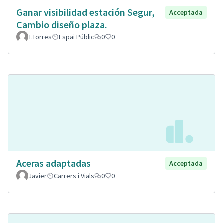
Ganar visibilidad estación Segur,
Acceptada
Cambio diseño plaza.
T.Torres
Espai Públic
0
0
Aceras adaptadas
Acceptada
Javier
Carrers i Vials
0
0