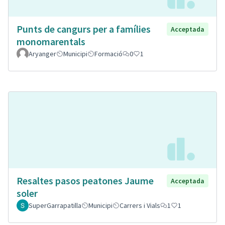
Punts de cangurs per a famílies
Acceptada
monomarentals
Aryanger
Municipi
Formació
0
1
Resaltes pasos peatones Jaume
Acceptada
soler
SuperGarrapatilla
Municipi
Carrers i Vials
1
1