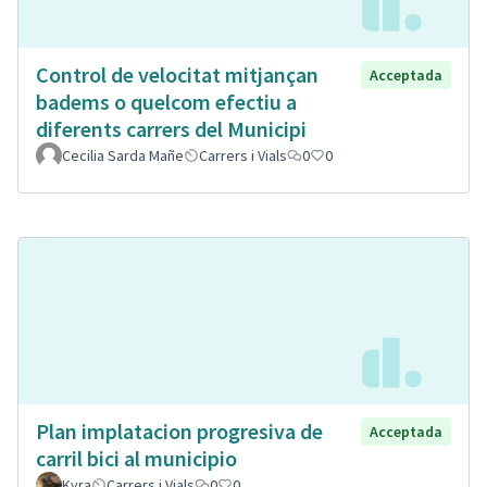
Control de velocitat mitjançan
Acceptada
badems o quelcom efectiu a
diferents carrers del Municipi
Cecilia Sarda Mañe
Carrers i Vials
0
0
Plan implatacion progresiva de
Acceptada
carril bici al municipio
Kyra
Carrers i Vials
0
0