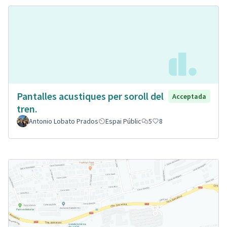
Pantalles acustiques per soroll del
Acceptada
tren.
Antonio Lobato Prados
Espai Públic
5
8