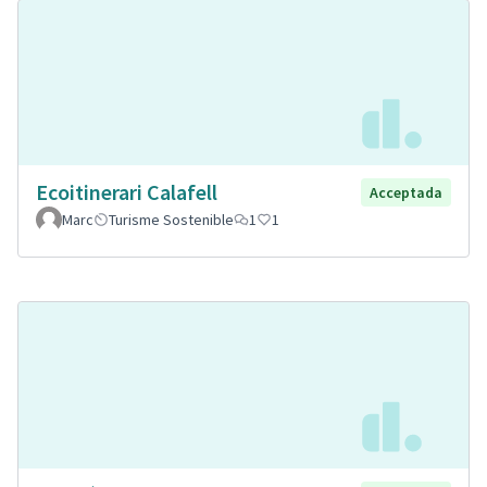
Ecoitinerari Calafell
Acceptada
Marc
Turisme Sostenible
1
1