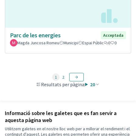
Parc de les energies
Acceptada
Magda Juncosa Romeu
Municipi
Espai Públic
0
0
1
2
Resultats per pàgina:
20
Veure totes les propostes retirades
Informació sobre les galetes que es fan servir a
aquesta pàgina web
Utilitzem galetes en el nostre lloc web per a millorar el rendiment i el
Termes i condicions d'ús
contingut d'aquest. Les galetes ens permeten oferir una experiència
Configuració de les galetes