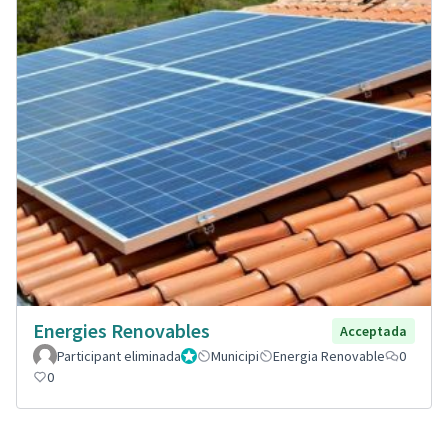
Energies Renovables
Acceptada
Participant eliminada
Administrador
Municipi
Energia Renovable
0
0