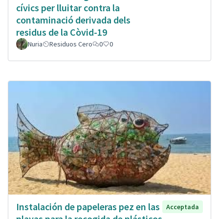
cívics per lluitar contra la
contaminació derivada dels
residus de la Còvid-19
Nuria
Residuos Cero
0
0
Instalación de papeleras pez en las
Acceptada
playas para la recogida de plásticos