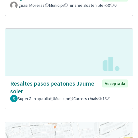
Ignasi Moreras
Municipi
Turisme Sostenible
0
0
Resaltes pasos peatones Jaume
Acceptada
soler
SuperGarrapatilla
Municipi
Carrers i Vials
1
1