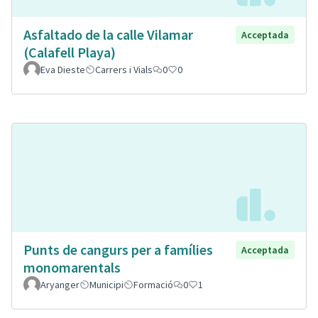
Asfaltado de la calle Vilamar
Acceptada
(Calafell Playa)
Eva Dieste
Carrers i Vials
0
0
Punts de cangurs per a famílies
Acceptada
monomarentals
Aryanger
Municipi
Formació
0
1