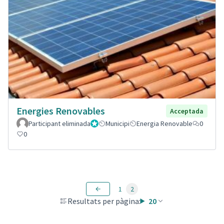
Energies Renovables
Acceptada
Participant eliminada
Administrador
Municipi
Energia Renovable
0
0
1
2
Resultats per pàgina:
20