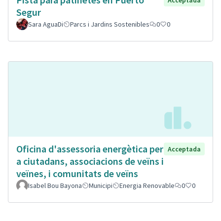
Segur
Sara AguaDi
Parcs i Jardins Sostenibles
0
0
Oficina d'assessoria energètica per
Acceptada
a ciutadans, associacions de veïns i
veïnes, i comunitats de veïns
Isabel Bou Bayona
Municipi
Energia Renovable
0
0