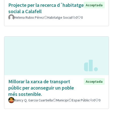
Projecte per la recerca d´habitatge
Acceptada
social a Calafell
Helena Rubio Pérez
Habitatge Social
0
0
Millorar la xarxa de transport
Acceptada
públic per aconseguir un poble
més sostenible.
Nancy Q. Garcia Cuartiella
Municipi
Espai Públic
0
0