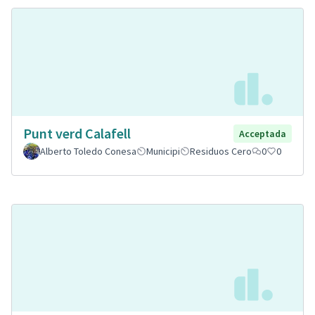
Punt verd Calafell
Acceptada
Alberto Toledo Conesa
Municipi
Residuos Cero
0
0