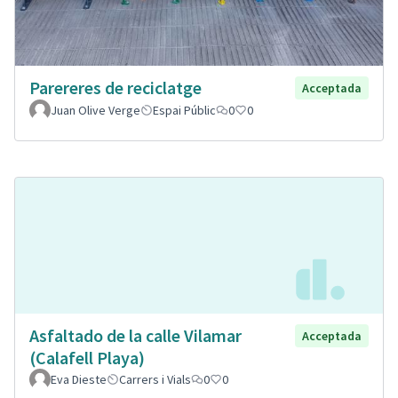
Parereres de reciclatge
Acceptada
Juan Olive Verge
Espai Públic
0
0
Asfaltado de la calle Vilamar
Acceptada
(Calafell Playa)
Eva Dieste
Carrers i Vials
0
0