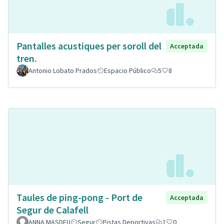
Pantalles acustiques per soroll del
Acceptada
tren.
Antonio Lobato Prados
Espacio Público
5
8
Taules de ping-pong - Port de
Acceptada
Segur de Calafell
ANNA MASDEU
Segur
Pistas Deportivas
1
0