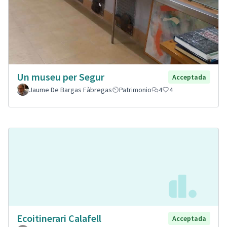
Un museu per Segur
Acceptada
Jaume De Bargas Fàbregas
Patrimonio
4
4
Ecoitinerari Calafell
Acceptada