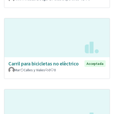
Carril para bicicletas no elèctrico
Acceptada
Mar
Calles y Viales
0
0