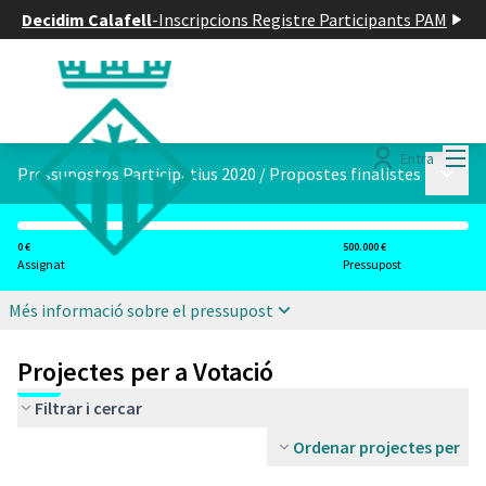
Decidim Calafell
-
Inscripcions Registre Participants PAM
Menú
Entra
Menú p
Pressupostos Participatius 2020
/
Propostes finalistes
0 €
500.000 €
Assignat
Pressupost
Més informació sobre el pressupost
Projectes per a Votació
Filtrar i cercar
Ordenar projectes per