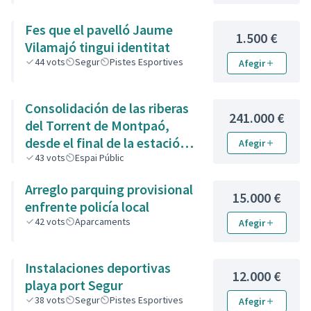
Fes que el pavelló Jaume
1.500 €
Vilamajó tingui identitat
44
vots
Segur
Pistes Esportives
Afegir
Consolidación de las riberas
241.000 €
del Torrent de Montpaó,
desde el final de la estación
Afegir
de la Renfe hasta la zona de
43
vots
Espai Públic
piedra de la calle de L’Estany.
Arreglo parquing provisional
15.000 €
enfrente policía local
42
vots
Aparcaments
Afegir
Instalaciones deportivas
12.000 €
playa port Segur
38
vots
Segur
Pistes Esportives
Afegir