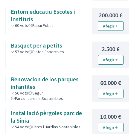
Entorn educatiu Escoles i
200.000 €
Instituts
60
vots
Espai Públic
Afegir
Basquet per a petits
2.500 €
57
vots
Pistes Esportives
Afegir
Renovacion de los parques
60.000 €
infantiles
56
vots
Segur
Afegir
Parcs i Jardins Sostenibles
Instal·lació pèrgoles parc de
10.000 €
la Sínia
54
vots
Parcs i Jardins Sostenibles
Afegir