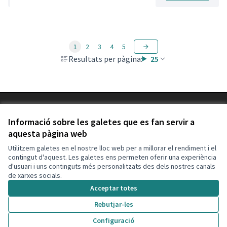
1
2
3
4
5
Resultats per pàgina:
25
Termes i condicions d'ús
Configuració de les galetes
Informació sobre les galetes que es fan servir a
Decidim Calafell a X
Decidim Calafell a Facebook
Decidim Calafell a YouTube
Decidim Calafell a GitHub
aquesta pàgina web
(Enllaç extern)
(Enllaç extern)
(Enllaç extern)
(Enllaç extern)
Utilitzem galetes en el nostre lloc web per a millorar el rendiment i el
contingut d'aquest. Les galetes ens permeten oferir una experiència
d'usuari i uns continguts més personalitzats des dels nostres canals
Amb llicènc
(Enllaç exte
de xarxes socials.
(Enllaç extern)
Web creada amb
programari lliure
.
Acceptar totes
(Enllaç extern)
Rebutjar-les
Configuració