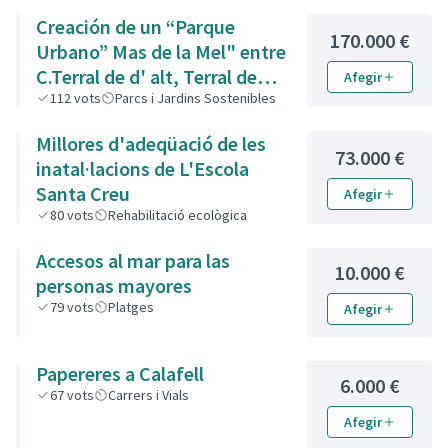
Creación de un “Parque
170.000 €
Urbano” Mas de la Mel" entre
C.Terral de d' alt, Terral de
Afegir
Baix i de l' Est.
112
vots
Parcs i Jardins Sostenibles
Millores d'adeqüació de les
73.000 €
inatal·lacions de L'Escola
Santa Creu
Afegir
80
vots
Rehabilitació ecològica
Accesos al mar para las
10.000 €
personas mayores
79
vots
Platges
Afegir
Papereres a Calafell
6.000 €
67
vots
Carrers i Vials
Afegir